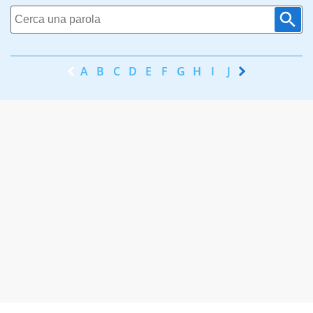
A
B
C
D
E
F
G
H
I
J
K
L
M
N