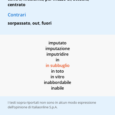
centrato
Contrari
sorpassato
,
out
,
fuori
imputato
imputazione
imputridire
in
in subbuglio
in toto
in vitro
inabbordabile
inabile
I testi sopra riportati non sono in alcun modo espressione
dell’opinione di Italiaonline S.p.A.