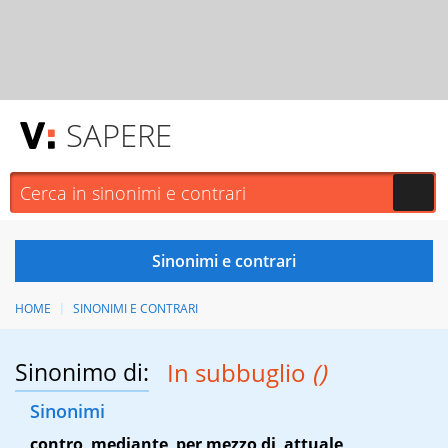
SAPERE
HOME
SINONIMI E CONTRARI
Sinonimo di:
In subbuglio
()
Sinonimi
contro
,
mediante
,
per mezzo di
,
attuale
,