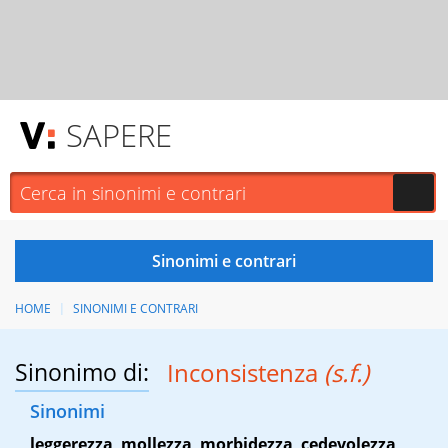
SAPERE
HOME
SINONIMI E CONTRARI
Sinonimo di:
Inconsistenza
(s.f.)
Sinonimi
leggerezza
,
mollezza
,
morbidezza
,
cedevolezza
,