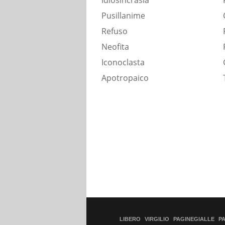
Idiosincrasia
Pusillanime
Refuso
Neofita
Iconoclasta
Apotropaico
LIBERO
VIRGILIO
PAGINEGIALLE
P