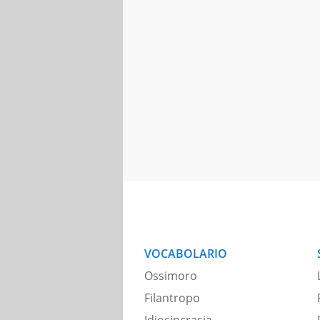
VOCABOLARIO
Ossimoro
Filantropo