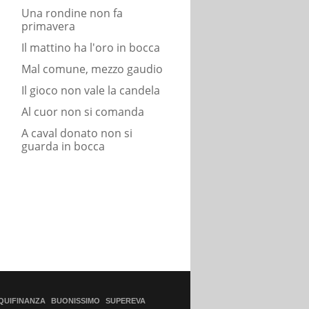
Una rondine non fa
primavera
Il mattino ha l'oro in bocca
Mal comune, mezzo gaudio
Il gioco non vale la candela
Al cuor non si comanda
A caval donato non si
guarda in bocca
QUIFINANZA
BUONISSIMO
SUPEREVA