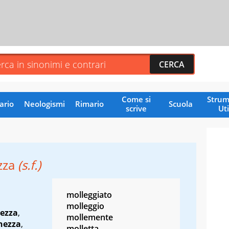
Come si
Strum
ario
Neologismi
Rimario
Scuola
scrive
Uti
zza
(s.f.)
molleggiato
molleggio
rezza
,
mollemente
hezza
,
molletta