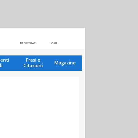
REGISTRATI
MAIL
enti
Frasi e
Magazine
li
Citazioni