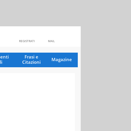
REGISTRATI
MAIL
enti
Frasi e
Magazine
li
Citazioni