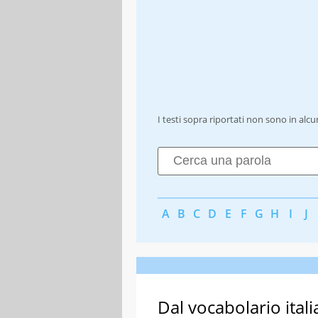
I testi sopra riportati non sono in alc
A
B
C
D
E
F
G
H
I
J
Dal vocabolario itali