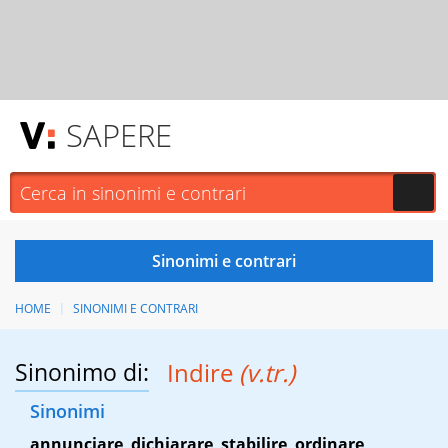
SAPERE
HOME
SINONIMI E CONTRARI
Sinonimo di:
Indire
(v.tr.)
Sinonimi
annunciare
,
dichiarare
,
stabilire
,
ordinare
,