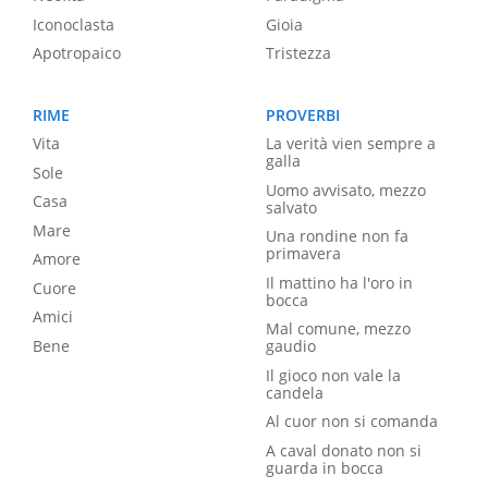
Iconoclasta
Gioia
Apotropaico
Tristezza
RIME
PROVERBI
Vita
La verità vien sempre a
galla
Sole
Uomo avvisato, mezzo
Casa
salvato
Mare
Una rondine non fa
primavera
Amore
Il mattino ha l'oro in
Cuore
bocca
Amici
Mal comune, mezzo
Bene
gaudio
Il gioco non vale la
candela
Al cuor non si comanda
A caval donato non si
guarda in bocca