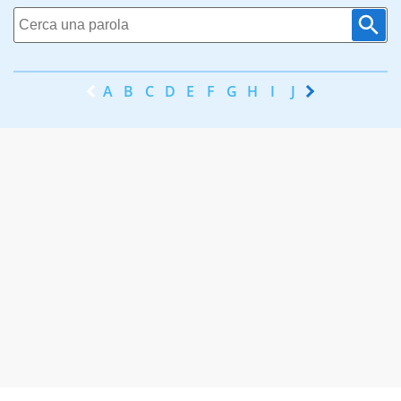
A
B
C
D
E
F
G
H
I
J
K
L
M
N