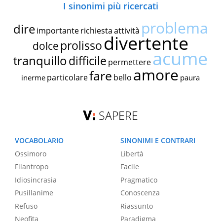
I sinonimi più ricercati
problema
dire
importante
richiesta
attività
divertente
prolisso
dolce
acume
tranquillo
difficile
permettere
amore
fare
particolare
bello
inerme
paura
SAPERE
VOCABOLARIO
SINONIMI E CONTRARI
Ossimoro
Libertà
Filantropo
Facile
Idiosincrasia
Pragmatico
Pusillanime
Conoscenza
Refuso
Riassunto
Neofita
Paradigma