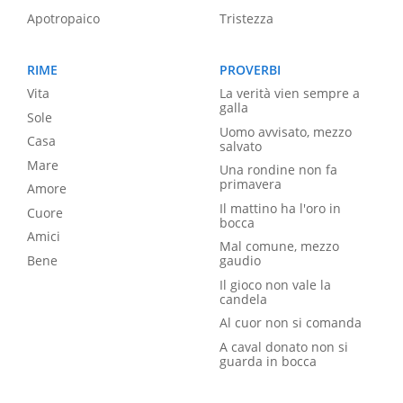
Apotropaico
Tristezza
RIME
PROVERBI
Vita
La verità vien sempre a
galla
Sole
Uomo avvisato, mezzo
Casa
salvato
Mare
Una rondine non fa
primavera
Amore
Il mattino ha l'oro in
Cuore
bocca
Amici
Mal comune, mezzo
Bene
gaudio
Il gioco non vale la
candela
Al cuor non si comanda
A caval donato non si
guarda in bocca