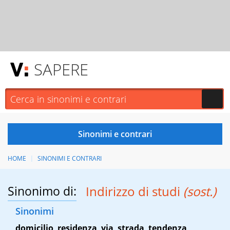
SAPERE
HOME
SINONIMI E CONTRARI
Sinonimo di:
Indirizzo di studi
(sost.)
Sinonimi
domicilio
,
residenza
,
via
,
strada
,
tendenza
,