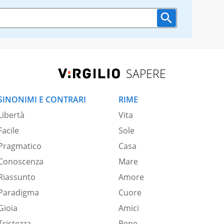
SAPERE
SINONIMI E CONTRARI
RIME
Libertà
Vita
Facile
Sole
Pragmatico
Casa
Conoscenza
Mare
Riassunto
Amore
Paradigma
Cuore
Gioia
Amici
Tristezza
Bene