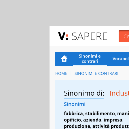
SAPERE
Sinonimi e
Vocabol
contrari
HOME
SINONIMI E CONTRARI
Sinonimo di:
Indus
Sinonimi
fabbrica
,
stabilimento
,
mani
opificio
,
azienda
,
impresa
,
produzione
,
attività produtt