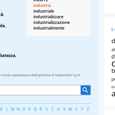
,
industria
,
industriale
tà
,
industrializzare
industrializzazione
elo
,
industrialmente
I
d
at
liatezza
,
d
t
un modo espressione dell’opinione di Italiaonline S.p.A.
p
i
K
L
M
N
O
P
Q
R
S
T
U
V
W
X
Y
Z