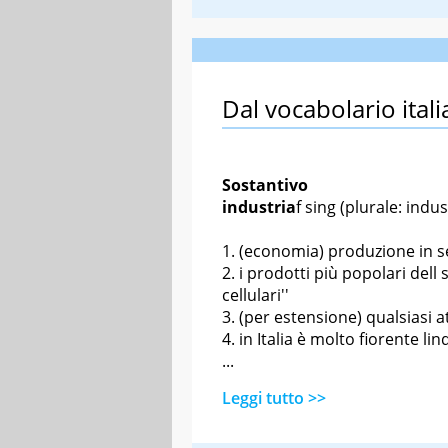
Dal vocabolario itali
Sostantivo
industria
f sing
(plurale: indus
(economia) produzione in ser
i prodotti più popolari dell
s
cellulari''
(per estensione) qualsiasi a
in Italia è molto fiorente l
in
...
Leggi tutto >>