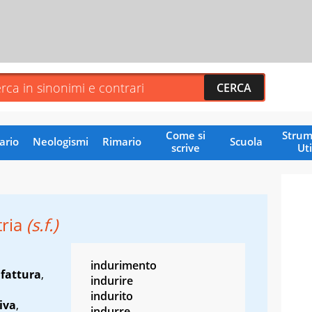
Come si
Strum
ario
Neologismi
Rimario
Scuola
scrive
Uti
tria
(s.f.)
indurimento
fattura
,
indurire
indurito
iva
,
indurre