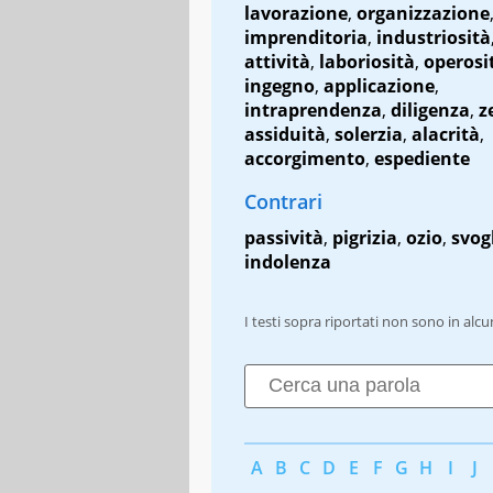
lavorazione
,
organizzazione
imprenditoria
,
industriosità
attività
,
laboriosità
,
operosi
ingegno
,
applicazione
,
intraprendenza
,
diligenza
,
z
assiduità
,
solerzia
,
alacrità
,
accorgimento
,
espediente
Contrari
passività
,
pigrizia
,
ozio
,
svog
indolenza
I testi sopra riportati non sono in alc
A
B
C
D
E
F
G
H
I
J