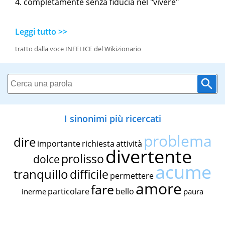
completamente senza fiducia nel "vivere"
Leggi tutto >>
tratto dalla voce INFELICE del Wikizionario
I sinonimi più ricercati
problema
dire
importante
richiesta
attività
divertente
prolisso
dolce
acume
tranquillo
difficile
permettere
amore
fare
particolare
bello
inerme
paura