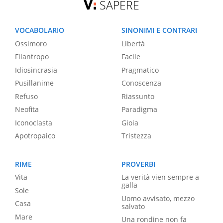
SAPERE
VOCABOLARIO
SINONIMI E CONTRARI
Ossimoro
Libertà
Filantropo
Facile
Idiosincrasia
Pragmatico
Pusillanime
Conoscenza
Refuso
Riassunto
Neofita
Paradigma
Iconoclasta
Gioia
Apotropaico
Tristezza
RIME
PROVERBI
Vita
La verità vien sempre a
galla
Sole
Uomo avvisato, mezzo
Casa
salvato
Mare
Una rondine non fa