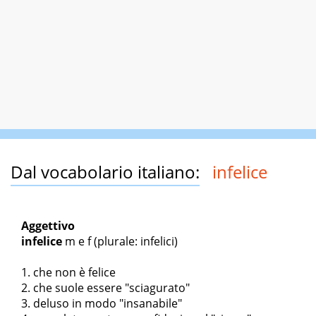
Dal vocabolario italiano:
infelice
Aggettivo
infelice
m
e
f
(plurale: infelici)
che non è felice
che suole essere "sciagurato"
deluso in modo "insanabile"