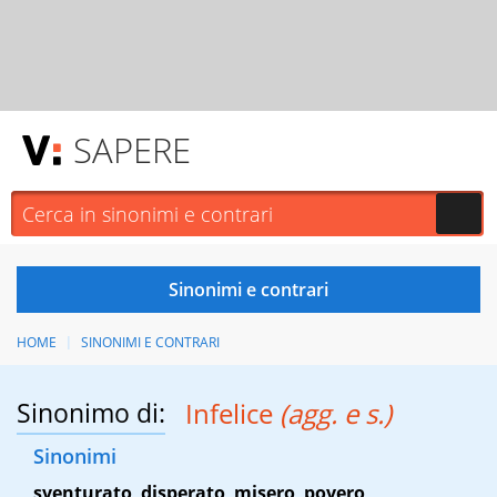
SAPERE
HOME
SINONIMI E CONTRARI
Sinonimo di:
Infelice
(agg. e s.)
Sinonimi
sventurato
,
disperato
,
misero
,
povero
,