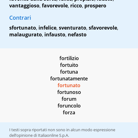
vantaggioso
,
favorevole
,
ricco
,
prospero
Contrari
sfortunato
,
infelice
,
sventurato
,
sfavorevole
,
malaugurato
,
infausto
,
nefasto
fortilizio
fortuito
fortuna
fortunatamente
fortunato
fortunoso
forum
foruncolo
forza
I testi sopra riportati non sono in alcun modo espressione
dell’opinione di Italiaonline S.p.A.