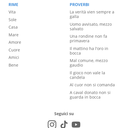
RIME
PROVERBI
Vita
La verità vien sempre a
galla
Sole
Uomo avvisato, mezzo
Casa
salvato
Mare
Una rondine non fa
primavera
Amore
Il mattino ha l'oro in
Cuore
bocca
Amici
Mal comune, mezzo
Bene
gaudio
Il gioco non vale la
candela
Al cuor non si comanda
A caval donato non si
guarda in bocca
Seguici su