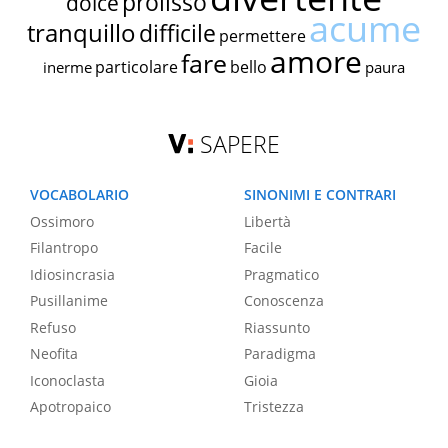
prolisso
dolce
acume
tranquillo
difficile
permettere
amore
fare
particolare
bello
inerme
paura
SAPERE
VOCABOLARIO
SINONIMI E CONTRARI
Ossimoro
Libertà
Filantropo
Facile
Idiosincrasia
Pragmatico
Pusillanime
Conoscenza
Refuso
Riassunto
Neofita
Paradigma
Iconoclasta
Gioia
Apotropaico
Tristezza