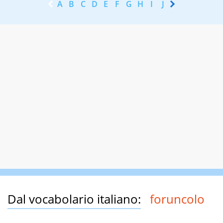
A
B
C
D
E
F
G
H
I
J
K
L
M
N
Dal vocabolario italiano:
foruncolo