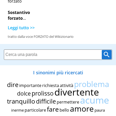
forzato
Sostantivo
forzato
...
Leggi tutto >>
tratto dalla voce FORZATO del Wikizionario
I sinonimi più ricercati
problema
dire
importante
richiesta
attività
divertente
prolisso
dolce
acume
tranquillo
difficile
permettere
amore
fare
particolare
bello
inerme
paura