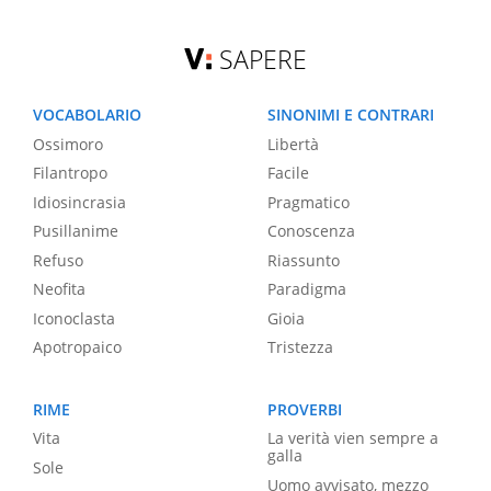
SAPERE
VOCABOLARIO
SINONIMI E CONTRARI
Ossimoro
Libertà
Filantropo
Facile
Idiosincrasia
Pragmatico
Pusillanime
Conoscenza
Refuso
Riassunto
Neofita
Paradigma
Iconoclasta
Gioia
Apotropaico
Tristezza
RIME
PROVERBI
Vita
La verità vien sempre a
galla
Sole
Uomo avvisato, mezzo