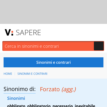
SAPERE
HOME
SINONIMI E CONTRARI
Sinonimo di:
Forzato
(agg.)
Sinonimi
obbligato
,
obbligatorio
,
necessario
,
inevitabile
,