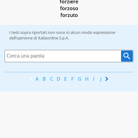
forziere
forzoso
forzuto
I testi sopra riportati non sono in alcun modo espressione
dell’opinione di Italiaonline S.p.A.
A
B
C
D
E
F
G
H
I
J
K
L
M
N