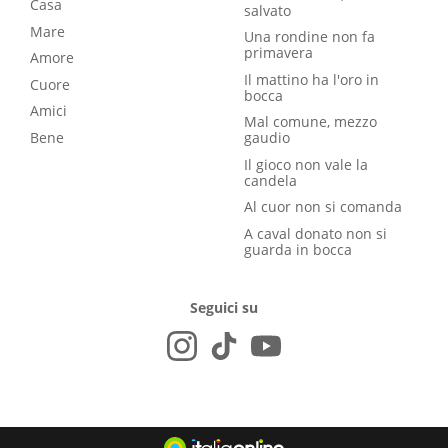
Casa
salvato
Mare
Una rondine non fa
primavera
Amore
Il mattino ha l'oro in
Cuore
bocca
Amici
Mal comune, mezzo
Bene
gaudio
Il gioco non vale la
candela
Al cuor non si comanda
A caval donato non si
guarda in bocca
Seguici su