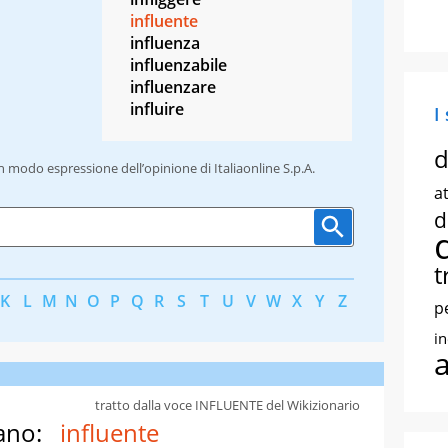
influente
influenza
influenzabile
influenzare
influire
I
d
un modo espressione dell’opinione di Italiaonline S.p.A.
at
d
t
K
L
M
N
O
P
Q
R
S
T
U
V
W
X
Y
Z
p
i
tratto dalla voce INFLUENTE del Wikizionario
ano:
influente