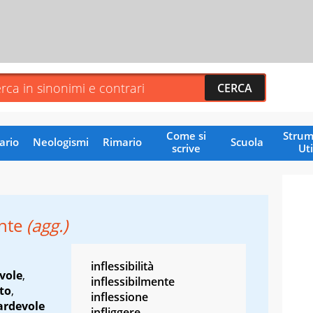
Come si
Strum
ario
Neologismi
Rimario
Scuola
scrive
Uti
ente
(agg.)
inflessibilità
vole
,
inflessibilmente
to
,
inflessione
ardevole
infliggere