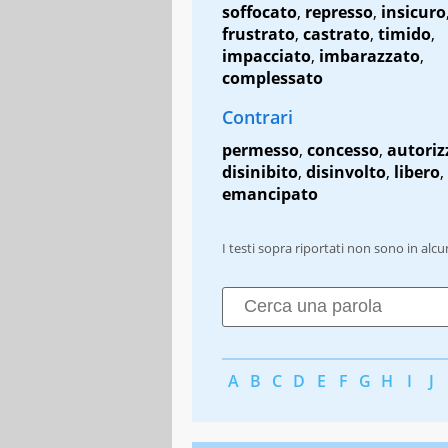
soffocato
,
represso
,
insicuro
frustrato
,
castrato
,
timido
,
impacciato
,
imbarazzato
,
complessato
Contrari
permesso
,
concesso
,
autoriz
disinibito
,
disinvolto
,
libero
,
emancipato
I testi sopra riportati non sono in alc
A
B
C
D
E
F
G
H
I
J