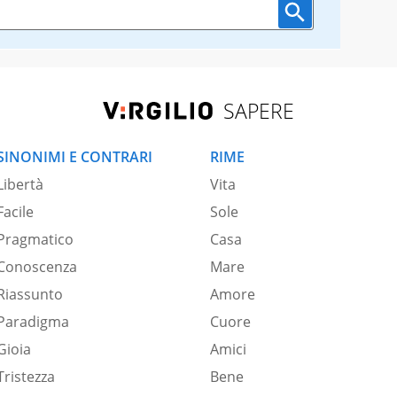
SAPERE
SINONIMI E CONTRARI
RIME
Libertà
Vita
Facile
Sole
Pragmatico
Casa
Conoscenza
Mare
Riassunto
Amore
Paradigma
Cuore
Gioia
Amici
Tristezza
Bene