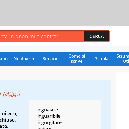
Come si
Strum
ario
Neologismi
Rimario
Scuola
scrive
Uti
o
(agg.)
inguaiare
imitato
,
inguaribile
chiuso
,
ingurgitare
ato
,
inibire