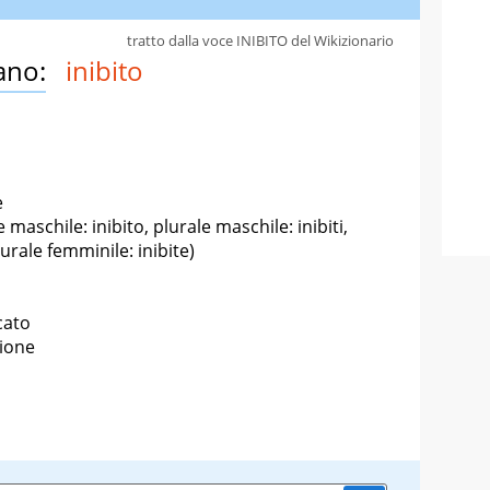
tratto dalla voce INIBITO del Wikizionario
ano:
inibito
e
 maschile: inibito, plurale maschile: inibiti,
lurale femminile: inibite)
cato
zione