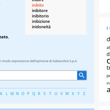
,
inibito
inibitore
inibitorio
inibizione
inidoneità
I
zato
,
d
at
d
un modo espressione dell’opinione di Italiaonline S.p.A.
t
p
i
K
L
M
N
O
P
Q
R
S
T
U
V
W
X
Y
Z