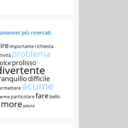
 sinonimi più ricercati
ire
importante
richiesta
problema
tività
prolisso
olce
divertente
ranquillo
difficile
acume
ermettere
fare
particolare
bello
nerme
amore
paura