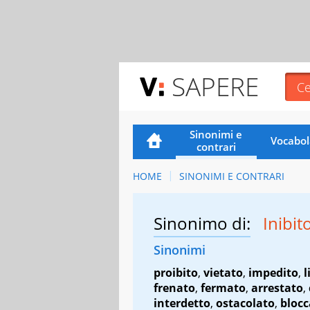
SAPERE
Sinonimi e
Vocabol
contrari
HOME
SINONIMI E CONTRARI
Sinonimo di:
Inibit
Sinonimi
proibito
,
vietato
,
impedito
,
l
frenato
,
fermato
,
arrestato
,
interdetto
,
ostacolato
,
blocc