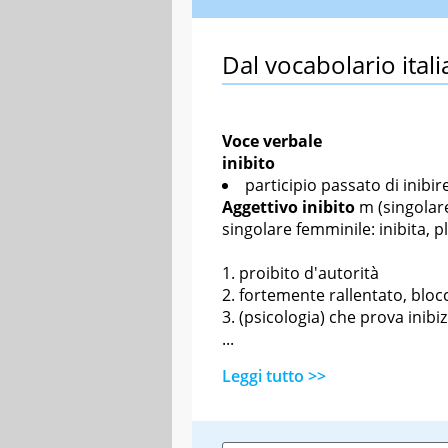
Dal vocabolario itali
Voce verbale
inibito
participio passato
di inibir
Aggettivo
inibito
m
(singolare
singolare femminile: inibita, p
proibito d'autorità
fortemente rallentato, bloc
(psicologia) che prova inibi
...
Leggi tutto >>