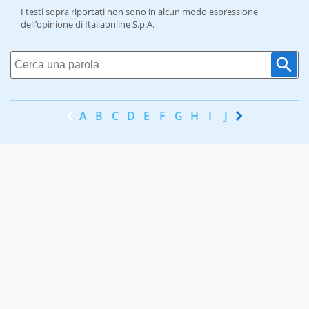
I testi sopra riportati non sono in alcun modo espressione
dell’opinione di Italiaonline S.p.A.
A
B
C
D
E
F
G
H
I
J
K
L
M
N