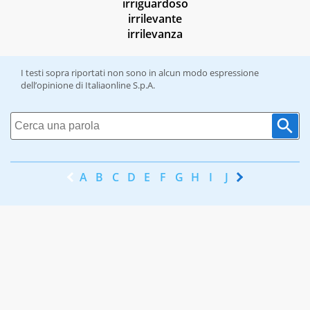
irriguardoso
irrilevante
irrilevanza
I testi sopra riportati non sono in alcun modo espressione
dell’opinione di Italiaonline S.p.A.
A
B
C
D
E
F
G
H
I
J
K
L
M
N