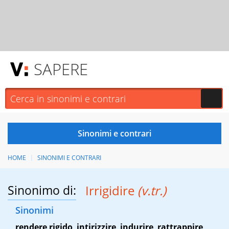
SAPERE
HOME
SINONIMI E CONTRARI
Sinonimo di:
Irrigidire
(v.tr.)
Sinonimi
rendere rigido
,
intirizzire
,
indurire
,
rattrappire
,