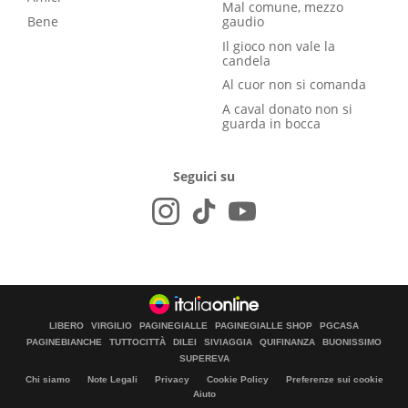
Mal comune, mezzo
Bene
gaudio
Il gioco non vale la
candela
Al cuor non si comanda
A caval donato non si
guarda in bocca
Seguici su
LIBERO
VIRGILIO
PAGINEGIALLE
PAGINEGIALLE SHOP
PGCASA
PAGINEBIANCHE
TUTTOCITTÀ
DILEI
SIVIAGGIA
QUIFINANZA
BUONISSIMO
SUPEREVA
Chi siamo
Note Legali
Privacy
Cookie Policy
Preferenze sui cookie
Aiuto