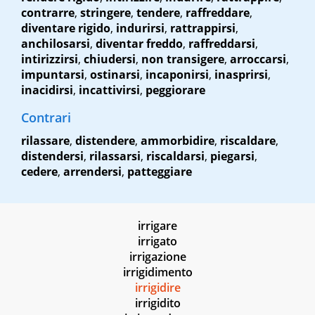
contrarre
,
stringere
,
tendere
,
raffreddare
,
diventare rigido
,
indurirsi
,
rattrappirsi
,
anchilosarsi
,
diventar freddo
,
raffreddarsi
,
intirizzirsi
,
chiudersi
,
non transigere
,
arroccarsi
,
impuntarsi
,
ostinarsi
,
incaponirsi
,
inasprirsi
,
inacidirsi
,
incattivirsi
,
peggiorare
Contrari
rilassare
,
distendere
,
ammorbidire
,
riscaldare
,
distendersi
,
rilassarsi
,
riscaldarsi
,
piegarsi
,
cedere
,
arrendersi
,
patteggiare
irrigare
irrigato
irrigazione
irrigidimento
irrigidire
irrigidito