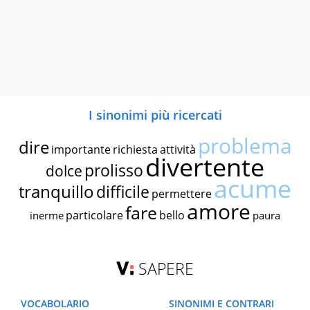
I sinonimi più ricercati
problema
dire
importante
richiesta
attività
divertente
prolisso
dolce
acume
tranquillo
difficile
permettere
amore
fare
particolare
bello
inerme
paura
SAPERE
VOCABOLARIO
SINONIMI E CONTRARI