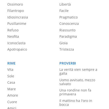
Ossimoro
Libertà
Filantropo
Facile
Idiosincrasia
Pragmatico
Pusillanime
Conoscenza
Refuso
Riassunto
Neofita
Paradigma
Iconoclasta
Gioia
Apotropaico
Tristezza
RIME
PROVERBI
Vita
La verità vien sempre a
galla
Sole
Uomo avvisato, mezzo
Casa
salvato
Mare
Una rondine non fa
primavera
Amore
Il mattino ha l'oro in
Cuore
bocca
Amici