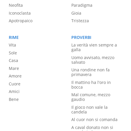
Neofita
Paradigma
Iconoclasta
Gioia
Apotropaico
Tristezza
RIME
PROVERBI
Vita
La verità vien sempre a
galla
Sole
Uomo avvisato, mezzo
Casa
salvato
Mare
Una rondine non fa
primavera
Amore
Il mattino ha l'oro in
Cuore
bocca
Amici
Mal comune, mezzo
Bene
gaudio
Il gioco non vale la
candela
Al cuor non si comanda
A caval donato non si