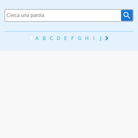
A
B
C
D
E
F
G
H
I
J
K
L
M
N