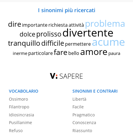
I sinonimi più ricercati
problema
dire
importante
richiesta
attività
divertente
prolisso
dolce
acume
tranquillo
difficile
permettere
amore
fare
particolare
bello
inerme
paura
SAPERE
VOCABOLARIO
SINONIMI E CONTRARI
Ossimoro
Libertà
Filantropo
Facile
Idiosincrasia
Pragmatico
Pusillanime
Conoscenza
Refuso
Riassunto