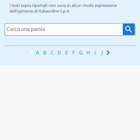
I testi sopra riportati non sono in alcun modo espressione
dell’opinione di Italiaonline S.p.A.
A
B
C
D
E
F
G
H
I
J
K
L
M
N