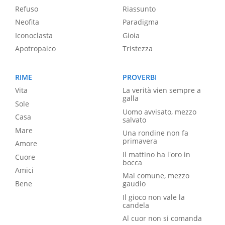
Refuso
Riassunto
Neofita
Paradigma
Iconoclasta
Gioia
Apotropaico
Tristezza
RIME
PROVERBI
Vita
La verità vien sempre a
galla
Sole
Uomo avvisato, mezzo
Casa
salvato
Mare
Una rondine non fa
primavera
Amore
Il mattino ha l'oro in
Cuore
bocca
Amici
Mal comune, mezzo
Bene
gaudio
Il gioco non vale la
candela
Al cuor non si comanda