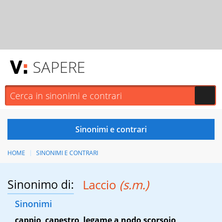
SAPERE
HOME
SINONIMI E CONTRARI
Sinonimo di:
Laccio
(s.m.)
Sinonimi
cappio
,
capestro
,
legame a nodo scorsoio
,