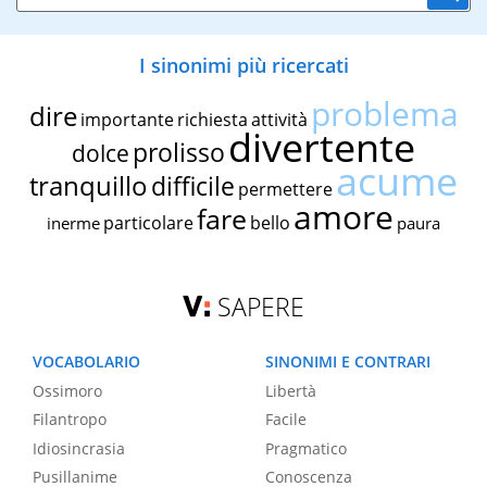
I sinonimi più ricercati
problema
dire
importante
richiesta
attività
divertente
prolisso
dolce
acume
tranquillo
difficile
permettere
amore
fare
particolare
bello
inerme
paura
SAPERE
VOCABOLARIO
SINONIMI E CONTRARI
Ossimoro
Libertà
Filantropo
Facile
Idiosincrasia
Pragmatico
Pusillanime
Conoscenza