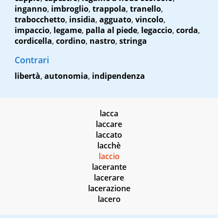
inganno
,
imbroglio
,
trappola
,
tranello
,
trabocchetto
,
insidia
,
agguato
,
vincolo
,
impaccio
,
legame
,
palla al piede
,
legaccio
,
corda
,
cordicella
,
cordino
,
nastro
,
stringa
Contrari
libertà
,
autonomia
,
indipendenza
lacca
laccare
laccato
lacchè
laccio
lacerante
lacerare
lacerazione
lacero