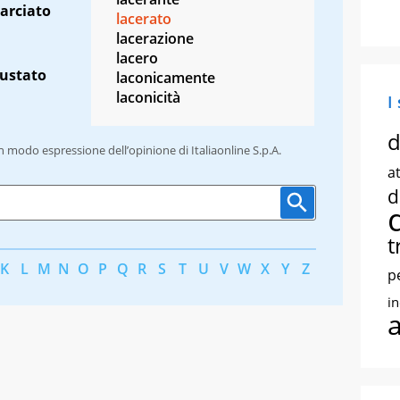
arciato
lacerato
lacerazione
lacero
iustato
laconicamente
laconicità
I
d
un modo espressione dell’opinione di Italiaonline S.p.A.
at
d
t
K
L
M
N
O
P
Q
R
S
T
U
V
W
X
Y
Z
p
i