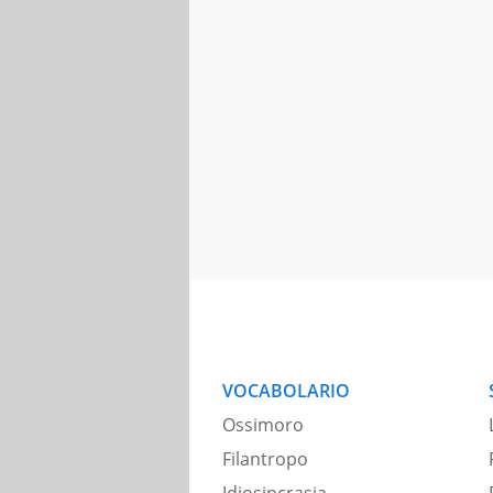
VOCABOLARIO
Ossimoro
Filantropo