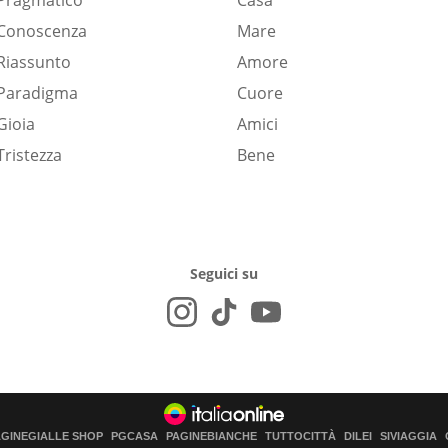
Pragmatico
Casa
Conoscenza
Mare
Riassunto
Amore
Paradigma
Cuore
Gioia
Amici
Tristezza
Bene
Seguici su
AGINEGIALLE SHOP
PGCASA
PAGINEBIANCHE
TUTTOCITTÀ
DILEI
SIVIAGGIA