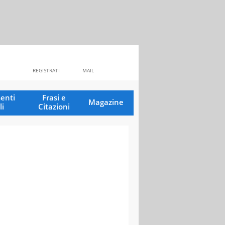
REGISTRATI
MAIL
enti
Frasi e
Magazine
li
Citazioni