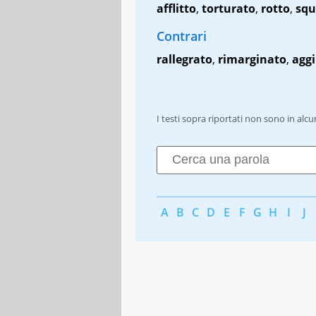
afflitto
,
torturato
,
rotto
,
squ
Contrari
rallegrato
,
rimarginato
,
agg
I testi sopra riportati non sono in alc
A
B
C
D
E
F
G
H
I
J