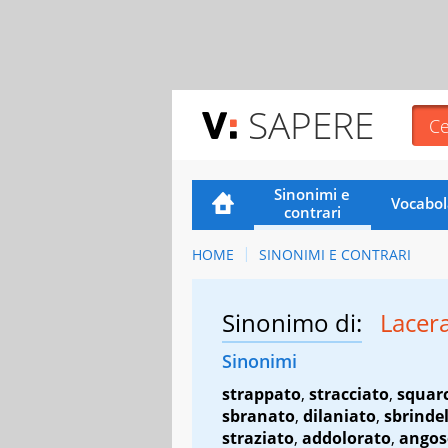
SAPERE
Sinonimi e
Vocabol
contrari
HOME
SINONIMI E CONTRARI
Sinonimo di:
Lacer
Sinonimi
strappato
,
stracciato
,
squar
sbranato
,
dilaniato
,
sbrinde
straziato
,
addolorato
,
angos