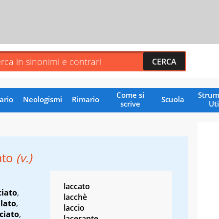
Come si
Strum
ario
Neologismi
Rimario
Scuola
scrive
Uti
ato
(v.)
laccato
ciato
,
lacchè
llato
,
laccio
ciato
,
lacerante