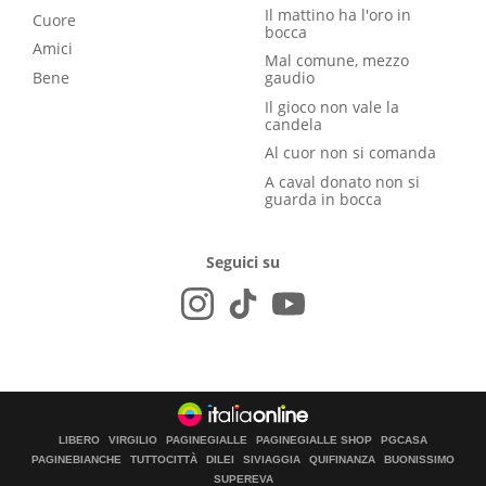
Il mattino ha l'oro in
Cuore
bocca
Amici
Mal comune, mezzo
Bene
gaudio
Il gioco non vale la
candela
Al cuor non si comanda
A caval donato non si
guarda in bocca
Seguici su
LIBERO
VIRGILIO
PAGINEGIALLE
PAGINEGIALLE SHOP
PGCASA
PAGINEBIANCHE
TUTTOCITTÀ
DILEI
SIVIAGGIA
QUIFINANZA
BUONISSIMO
SUPEREVA