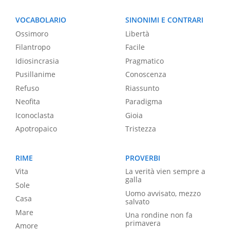
VOCABOLARIO
SINONIMI E CONTRARI
Ossimoro
Libertà
Filantropo
Facile
Idiosincrasia
Pragmatico
Pusillanime
Conoscenza
Refuso
Riassunto
Neofita
Paradigma
Iconoclasta
Gioia
Apotropaico
Tristezza
RIME
PROVERBI
Vita
La verità vien sempre a
galla
Sole
Uomo avvisato, mezzo
Casa
salvato
Mare
Una rondine non fa
primavera
Amore