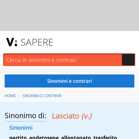
SAPERE
HOME
SINONIMI E CONTRARI
Sinonimo di:
Lasciato
(v.)
Sinonimi
partito
,
andatosene
,
allontanato
,
trasferito
,