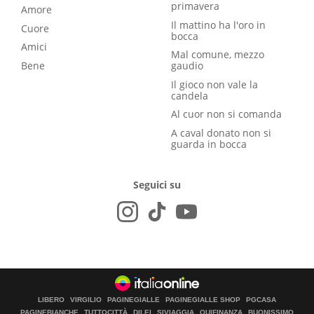
primavera
Amore
Il mattino ha l'oro in
Cuore
bocca
Amici
Mal comune, mezzo
Bene
gaudio
Il gioco non vale la
candela
Al cuor non si comanda
A caval donato non si
guarda in bocca
Seguici su
LIBERO
VIRGILIO
PAGINEGIALLE
PAGINEGIALLE SHOP
PGCASA
PAGINEBIANCHE
TUTTOCITTÀ
DILEI
SIVIAGGIA
QUIFINANZA
BUONISSIMO