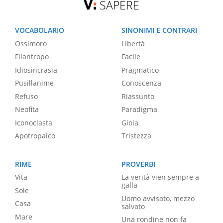
SAPERE
VOCABOLARIO
SINONIMI E CONTRARI
Ossimoro
Libertà
Filantropo
Facile
Idiosincrasia
Pragmatico
Pusillanime
Conoscenza
Refuso
Riassunto
Neofita
Paradigma
Iconoclasta
Gioia
Apotropaico
Tristezza
RIME
PROVERBI
Vita
La verità vien sempre a
galla
Sole
Uomo avvisato, mezzo
Casa
salvato
Mare
Una rondine non fa