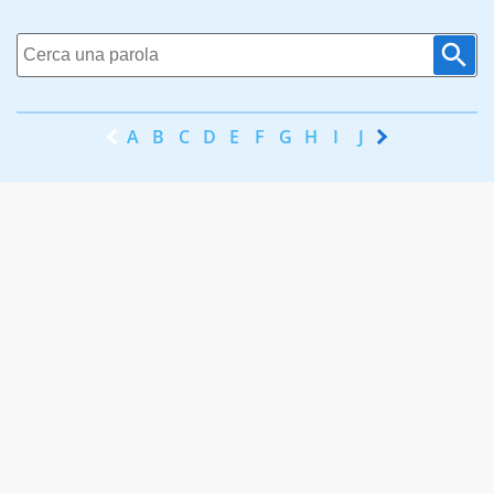
A
B
C
D
E
F
G
H
I
J
K
L
M
N