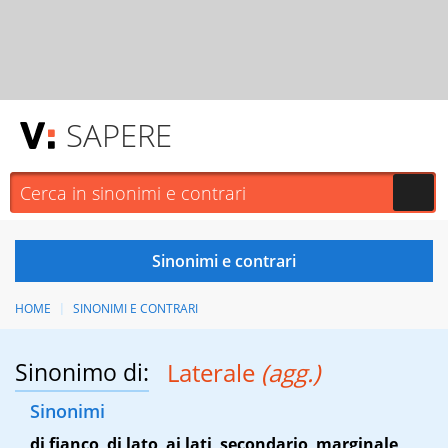
SAPERE
HOME
SINONIMI E CONTRARI
Sinonimo di:
Laterale
(agg.)
Sinonimi
di fianco
,
di lato
,
ai lati
,
secondario
,
marginale
,