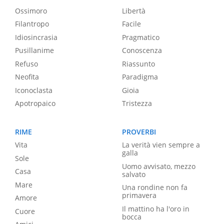
Ossimoro
Libertà
Filantropo
Facile
Idiosincrasia
Pragmatico
Pusillanime
Conoscenza
Refuso
Riassunto
Neofita
Paradigma
Iconoclasta
Gioia
Apotropaico
Tristezza
RIME
PROVERBI
Vita
La verità vien sempre a
galla
Sole
Uomo avvisato, mezzo
Casa
salvato
Mare
Una rondine non fa
primavera
Amore
Il mattino ha l'oro in
Cuore
bocca