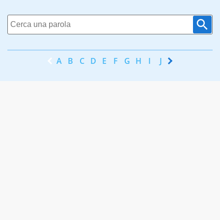
A
B
C
D
E
F
G
H
I
J
K
L
M
N