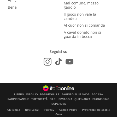
Amici
Mal comune, mezzo
Bene
gaudio
Il gioco non vale la
candela
Al cuor non si comanda
A caval donato non si
guarda in bocca
Seguici su
LIBERO
VIRGILIO
PAGINEGIALLE
PAGINEGIALLE SHOP
PGCASA
PAGINEBIANCHE
TUTTOCITTÀ
DILEI
SIVIAGGIA
QUIFINANZA
BUONISSIMO
SUPEREVA
Chi siamo
Note Legali
Privacy
Cookie Policy
Preferenze sui cookie
Aiuto