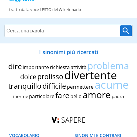
tratto dalla voce LESTO del Wikizionario
I sinonimi più ricercati
problema
dire
importante
richiesta
attività
divertente
prolisso
dolce
acume
tranquillo
difficile
permettere
amore
fare
particolare
bello
inerme
paura
SAPERE
VOCABOLARIO
SINONIMI E CONTRARI