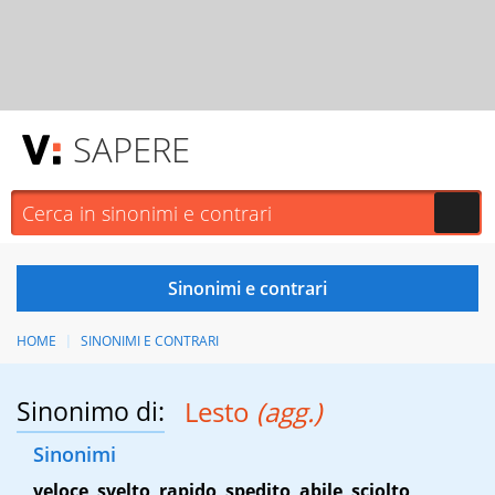
SAPERE
HOME
SINONIMI E CONTRARI
Sinonimo di:
Lesto
(agg.)
Sinonimi
veloce
,
svelto
,
rapido
,
spedito
,
abile
,
sciolto
,