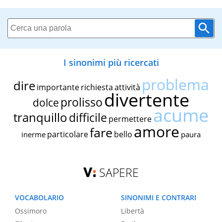
I sinonimi più ricercati
problema
dire
importante
richiesta
attività
divertente
prolisso
dolce
acume
tranquillo
difficile
permettere
amore
fare
particolare
bello
inerme
paura
SAPERE
VOCABOLARIO
SINONIMI E CONTRARI
Ossimoro
Libertà