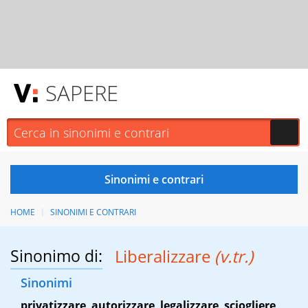
SAPERE
HOME
SINONIMI E CONTRARI
Sinonimo di:
Liberalizzare
(v.tr.)
Sinonimi
privatizzare
,
autorizzare
,
legalizzare
,
sciogliere