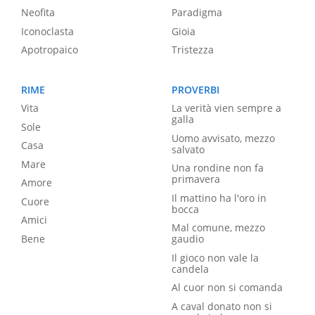
Neofita
Paradigma
Iconoclasta
Gioia
Apotropaico
Tristezza
RIME
PROVERBI
Vita
La verità vien sempre a
galla
Sole
Uomo avvisato, mezzo
Casa
salvato
Mare
Una rondine non fa
primavera
Amore
Il mattino ha l'oro in
Cuore
bocca
Amici
Mal comune, mezzo
Bene
gaudio
Il gioco non vale la
candela
Al cuor non si comanda
A caval donato non si