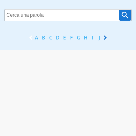
A
B
C
D
E
F
G
H
I
J
K
L
M
N