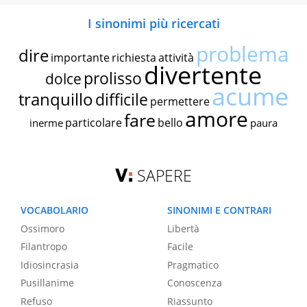
I sinonimi più ricercati
problema
dire
importante
richiesta
attività
divertente
prolisso
dolce
acume
tranquillo
difficile
permettere
amore
fare
particolare
bello
inerme
paura
SAPERE
VOCABOLARIO
SINONIMI E CONTRARI
Ossimoro
Libertà
Filantropo
Facile
Idiosincrasia
Pragmatico
Pusillanime
Conoscenza
Refuso
Riassunto