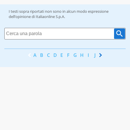
I testi sopra riportati non sono in alcun modo espressione
dell’opinione di Italiaonline S.p.A.
A
B
C
D
E
F
G
H
I
J
K
L
M
N