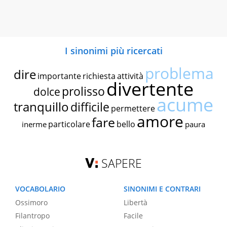
I sinonimi più ricercati
problema
dire
importante
richiesta
attività
divertente
prolisso
dolce
acume
tranquillo
difficile
permettere
amore
fare
particolare
bello
inerme
paura
SAPERE
VOCABOLARIO
SINONIMI E CONTRARI
Ossimoro
Libertà
Filantropo
Facile