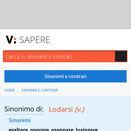
SAPERE
HOME
SINONIMI E CONTRARI
Sinonimo di:
Lodarsi
(v.)
Sinonimi
esaltare
,
onorare
,
osannare
,
lusingare
,