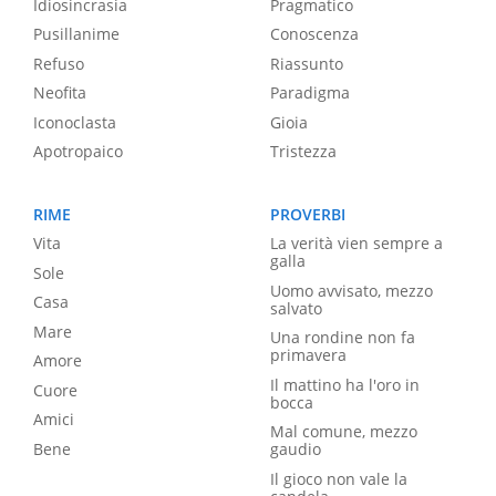
Idiosincrasia
Pragmatico
Pusillanime
Conoscenza
Refuso
Riassunto
Neofita
Paradigma
Iconoclasta
Gioia
Apotropaico
Tristezza
RIME
PROVERBI
Vita
La verità vien sempre a
galla
Sole
Uomo avvisato, mezzo
Casa
salvato
Mare
Una rondine non fa
primavera
Amore
Il mattino ha l'oro in
Cuore
bocca
Amici
Mal comune, mezzo
Bene
gaudio
Il gioco non vale la