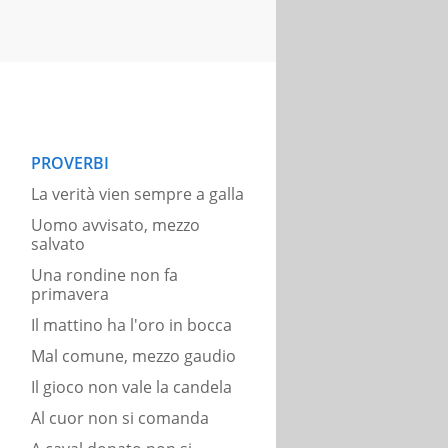
PROVERBI
La verità vien sempre a galla
Uomo avvisato, mezzo
salvato
Una rondine non fa
primavera
Il mattino ha l'oro in bocca
Mal comune, mezzo gaudio
Il gioco non vale la candela
Al cuor non si comanda