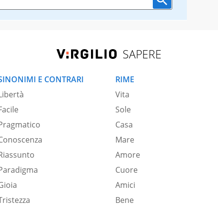
SAPERE
SINONIMI E CONTRARI
RIME
Libertà
Vita
Facile
Sole
Pragmatico
Casa
Conoscenza
Mare
Riassunto
Amore
Paradigma
Cuore
Gioia
Amici
Tristezza
Bene