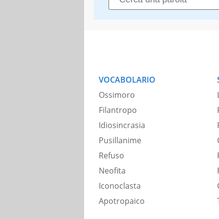
VOCABOLARIO
Ossimoro
Filantropo
Idiosincrasia
Pusillanime
Refuso
Neofita
Iconoclasta
Apotropaico