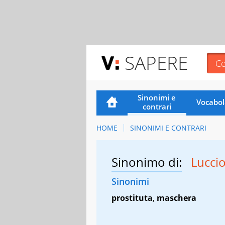
SAPERE
Sinonimi e
Vocabol
contrari
HOME
SINONIMI E CONTRARI
Sinonimo di:
Lucci
Sinonimi
prostituta
,
maschera