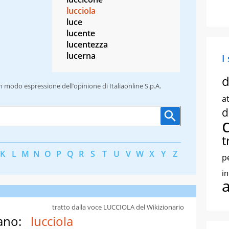
lucciola
luce
lucente
lucentezza
lucerna
I
d
un modo espressione dell’opinione di Italiaonline S.p.A.
at
d
t
K
L
M
N
O
P
Q
R
S
T
U
V
W
X
Y
Z
p
i
tratto dalla voce LUCCIOLA del Wikizionario
ano:
lucciola