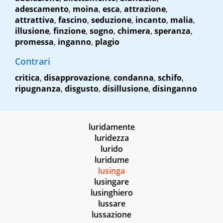
adescamento
,
moina
,
esca
,
attrazione
,
attrattiva
,
fascino
,
seduzione
,
incanto
,
malia
,
illusione
,
finzione
,
sogno
,
chimera
,
speranza
,
promessa
,
inganno
,
plagio
Contrari
critica
,
disapprovazione
,
condanna
,
schifo
,
ripugnanza
,
disgusto
,
disillusione
,
disinganno
luridamente
luridezza
lurido
luridume
lusinga
lusingare
lusinghiero
lussare
lussazione