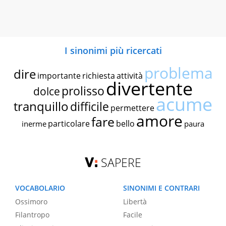
I sinonimi più ricercati
problema
dire
importante
richiesta
attività
divertente
prolisso
dolce
acume
tranquillo
difficile
permettere
amore
fare
particolare
bello
inerme
paura
SAPERE
VOCABOLARIO
SINONIMI E CONTRARI
Ossimoro
Libertà
Filantropo
Facile