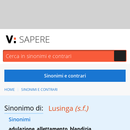
SAPERE
HOME
SINONIMI E CONTRARI
Sinonimo di:
Lusinga
(s.f.)
Sinonimi
adulazione
,
allettamento
,
blandizia
,