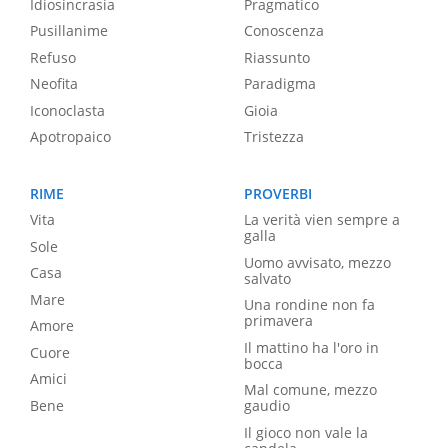
Idiosincrasia
Pragmatico
Pusillanime
Conoscenza
Refuso
Riassunto
Neofita
Paradigma
Iconoclasta
Gioia
Apotropaico
Tristezza
RIME
PROVERBI
Vita
La verità vien sempre a
galla
Sole
Uomo avvisato, mezzo
Casa
salvato
Mare
Una rondine non fa
primavera
Amore
Il mattino ha l'oro in
Cuore
bocca
Amici
Mal comune, mezzo
Bene
gaudio
Il gioco non vale la