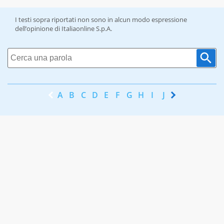
I testi sopra riportati non sono in alcun modo espressione
dell’opinione di Italiaonline S.p.A.
A
B
C
D
E
F
G
H
I
J
K
L
M
N