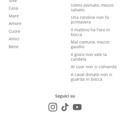
Sole
Uomo avvisato, mezzo
Casa
salvato
Mare
Una rondine non fa
primavera
Amore
Il mattino ha l'oro in
Cuore
bocca
Amici
Mal comune, mezzo
Bene
gaudio
Il gioco non vale la
candela
Al cuor non si comanda
A caval donato non si
guarda in bocca
Seguici su