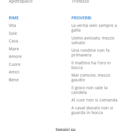
Apotropaico
Tristezza
RIME
PROVERBI
Vita
La verità vien sempre a
galla
Sole
Uomo avvisato, mezzo
Casa
salvato
Mare
Una rondine non fa
primavera
Amore
Il mattino ha l'oro in
Cuore
bocca
Amici
Mal comune, mezzo
Bene
gaudio
Il gioco non vale la
candela
Al cuor non si comanda
A caval donato non si
guarda in bocca
Seguici su