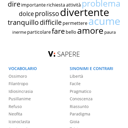
problema
dire
importante
richiesta
attività
divertente
prolisso
dolce
acume
tranquillo
difficile
permettere
amore
fare
particolare
bello
inerme
paura
SAPERE
VOCABOLARIO
SINONIMI E CONTRARI
Ossimoro
Libertà
Filantropo
Facile
Idiosincrasia
Pragmatico
Pusillanime
Conoscenza
Refuso
Riassunto
Neofita
Paradigma
Iconoclasta
Gioia