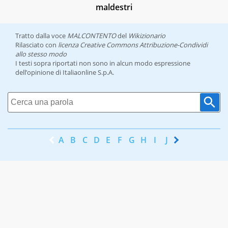
maldestri
Tratto dalla voce
MALCONTENTO
del
Wikizionario
Rilasciato con
licenza Creative Commons Attribuzione-Condividi
allo stesso modo
I testi sopra riportati non sono in alcun modo espressione
dell’opinione di Italiaonline S.p.A.
A
B
C
D
E
F
G
H
I
J
K
L
M
N