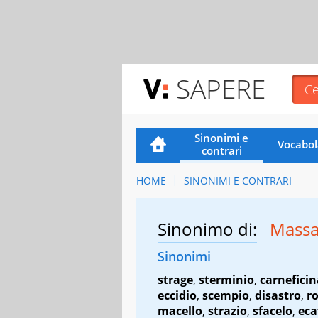
SAPERE
Sinonimi e
Vocabol
contrari
HOME
SINONIMI E CONTRARI
Sinonimo di:
Mass
Sinonimi
strage
,
sterminio
,
carneficin
eccidio
,
scempio
,
disastro
,
r
macello
,
strazio
,
sfacelo
,
ec