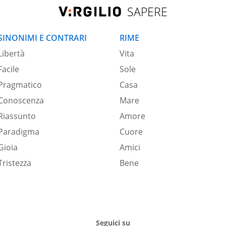
SAPERE
SINONIMI E CONTRARI
RIME
Libertà
Vita
Facile
Sole
Pragmatico
Casa
Conoscenza
Mare
Riassunto
Amore
Paradigma
Cuore
Gioia
Amici
Tristezza
Bene
Seguici su