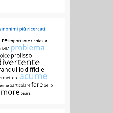
 sinonimi più ricercati
ire
importante
richiesta
problema
tività
prolisso
olce
divertente
ranquillo
difficile
acume
ermettere
fare
particolare
bello
nerme
amore
paura