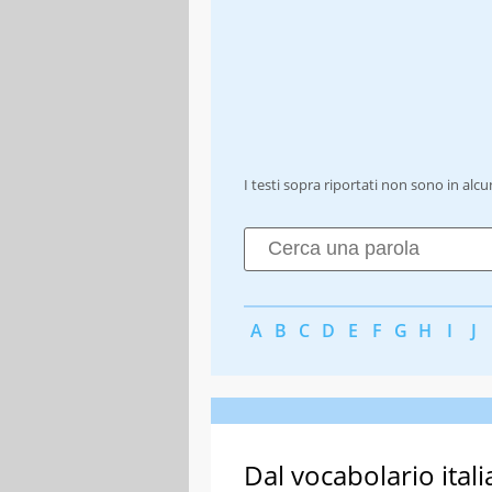
I testi sopra riportati non sono in alc
A
B
C
D
E
F
G
H
I
J
Dal vocabolario itali