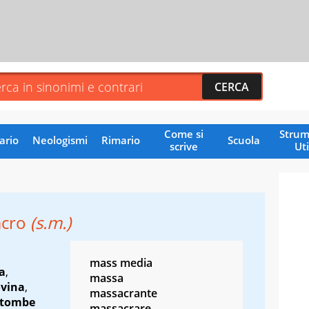
Come si
Strum
ario
Neologismi
Rimario
Scuola
scrive
Uti
acro
(s.m.)
mass media
a
,
massa
ovina
,
massacrante
atombe
massacrare