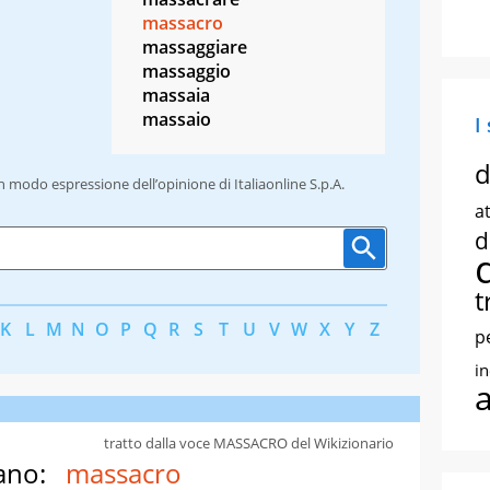
massacro
massaggiare
massaggio
massaia
massaio
I
d
un modo espressione dell’opinione di Italiaonline S.p.A.
at
d
t
K
L
M
N
O
P
Q
R
S
T
U
V
W
X
Y
Z
p
i
tratto dalla voce MASSACRO del Wikizionario
ano:
massacro