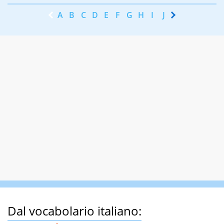
A
B
C
D
E
F
G
H
I
J
K
L
M
N
Dal vocabolario italiano: