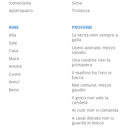
Iconoclasta
Gioia
Apotropaico
Tristezza
RIME
PROVERBI
Vita
La verità vien sempre a
galla
Sole
Uomo avvisato, mezzo
Casa
salvato
Mare
Una rondine non fa
primavera
Amore
Il mattino ha l'oro in
Cuore
bocca
Amici
Mal comune, mezzo
Bene
gaudio
Il gioco non vale la
candela
Al cuor non si comanda
A caval donato non si
guarda in bocca