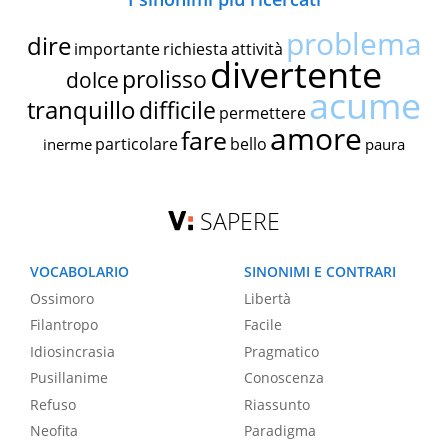
problema
dire
importante
richiesta
attività
divertente
prolisso
dolce
acume
tranquillo
difficile
permettere
amore
fare
particolare
bello
inerme
paura
SAPERE
VOCABOLARIO
SINONIMI E CONTRARI
Ossimoro
Libertà
Filantropo
Facile
Idiosincrasia
Pragmatico
Pusillanime
Conoscenza
Refuso
Riassunto
Neofita
Paradigma