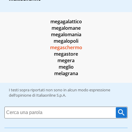
megagalattico
megalomane
megalomania
megalopoli
megaschermo
megastore
megera
meglio
melagrana
I testi sopra riportati non sono in alcun modo espressione
dell’opinione di Italiaonline S.p.A.