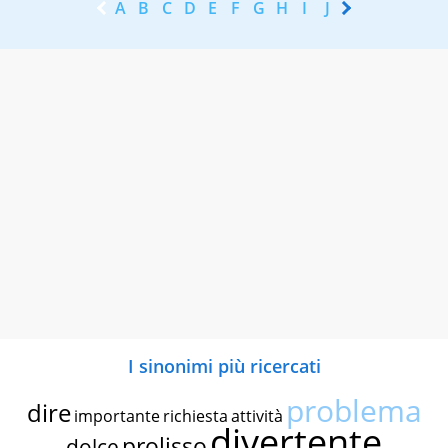
A
B
C
D
E
F
G
H
I
J
K
L
M
N
I sinonimi più ricercati
problema
dire
importante
richiesta
attività
divertente
prolisso
dolce