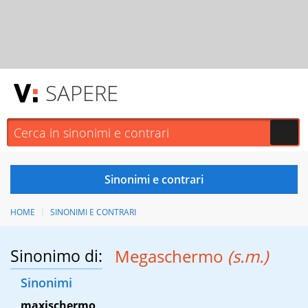
SAPERE
HOME
SINONIMI E CONTRARI
Sinonimo di:
Megaschermo
(s.m.)
Sinonimi
maxischermo