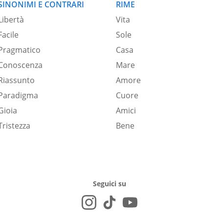
SINONIMI E CONTRARI
RIME
Libertà
Vita
Facile
Sole
Pragmatico
Casa
Conoscenza
Mare
Riassunto
Amore
Paradigma
Cuore
Gioia
Amici
Tristezza
Bene
Seguici su