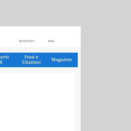
REGISTRATI
MAIL
enti
Frasi e
Magazine
li
Citazioni