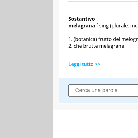
Sostantivo
melagrana
f sing
(plurale: me
(botanica) frutto del melog
che brutte melagrane
Leggi tutto >>