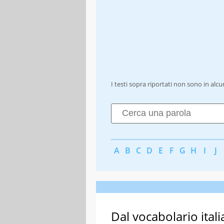
I testi sopra riportati non sono in alc
A
B
C
D
E
F
G
H
I
J
Dal vocabolario itali