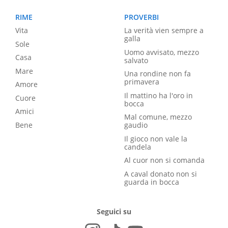
RIME
PROVERBI
Vita
La verità vien sempre a
galla
Sole
Uomo avvisato, mezzo
Casa
salvato
Mare
Una rondine non fa
primavera
Amore
Il mattino ha l'oro in
Cuore
bocca
Amici
Mal comune, mezzo
Bene
gaudio
Il gioco non vale la
candela
Al cuor non si comanda
A caval donato non si
guarda in bocca
Seguici su