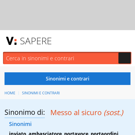
SAPERE
HOME
SINONIMI E CONTRARI
Sinonimo di:
Messo al sicuro
(sost.)
Sinonimi
inviato
,
ambasciatore
,
portavoce
,
portaordini
,