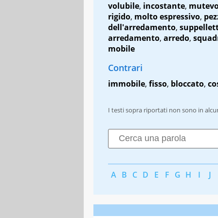
volubile
,
incostante
,
mutevo
rigido
,
molto espressivo
,
pez
dell'arredamento
,
suppellett
arredamento
,
arredo
,
squad
mobile
Contrari
immobile
,
fisso
,
bloccato
,
co
I testi sopra riportati non sono in alc
A
B
C
D
E
F
G
H
I
J