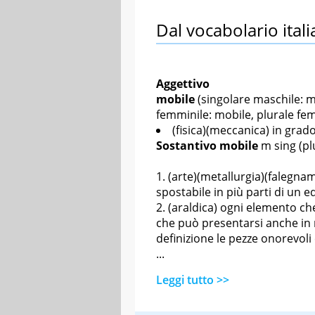
Dal vocabolario itali
Aggettivo
mobile
(singolare maschile: mo
femminile: mobile, plurale fem
(fisica)(meccanica) in grad
Sostantivo
mobile
m sing
(pl
(arte)(metallurgia)(falegna
spostabile in più parti di un ed
(araldica) ogni elemento ch
che può presentarsi anche in 
definizione le pezze onorevoli 
...
Leggi tutto >>