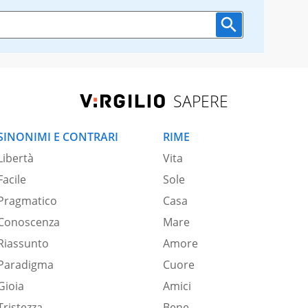
SAPERE
SINONIMI E CONTRARI
RIME
Libertà
Vita
Facile
Sole
Pragmatico
Casa
Conoscenza
Mare
Riassunto
Amore
Paradigma
Cuore
Gioia
Amici
Tristezza
Bene