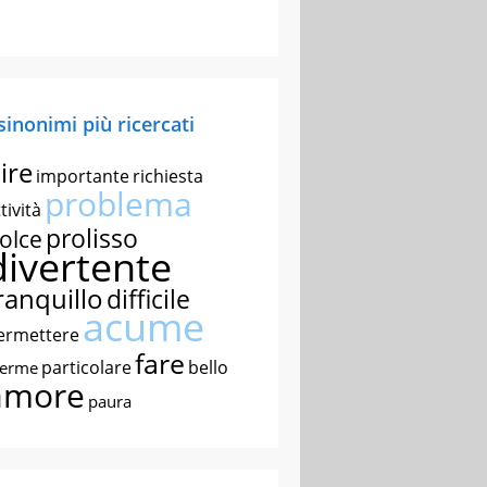
 sinonimi più ricercati
ire
importante
richiesta
problema
tività
prolisso
olce
divertente
ranquillo
difficile
acume
ermettere
fare
particolare
bello
nerme
amore
paura