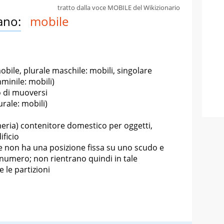
tratto dalla voce MOBILE del Wikizionario
ano:
mobile
bile, plurale maschile: mobili, singolare
minile: mobili)
o di muoversi
urale: mobili)
meria) contenitore domestico per oggetti,
ificio
e non ha una posizione fissa su uno scudo e
numero; non rientrano quindi in tale
e le partizioni