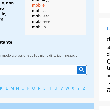
le
,
non
mobile
zo
mobilia
ile
,
mobiliare
ra
mobiliere
mobilio
I
d
stante
at
d
un modo espressione dell’opinione di Italiaonline S.p.A.
t
p
i
K
L
M
N
O
P
Q
R
S
T
U
V
W
X
Y
Z