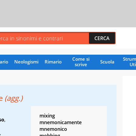
Come si
Strum
ario
Neologismi
Rimario
Scuola
scrive
Uti
le
(agg.)
mixing
so
,
mnemonicamente
mnemonico
,
mobbing