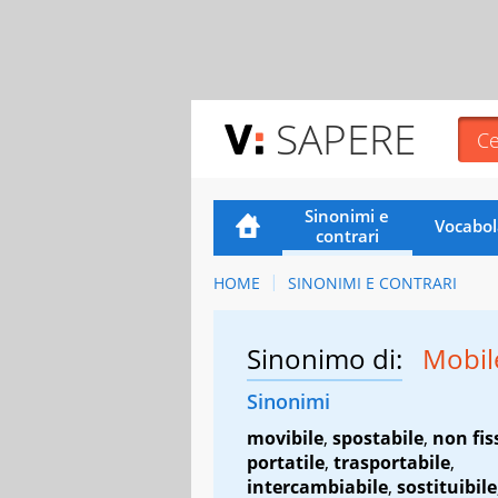
SAPERE
Sinonimi e
Vocabol
contrari
HOME
SINONIMI E CONTRARI
Sinonimo di:
Mobi
Sinonimi
movibile
,
spostabile
,
non fis
portatile
,
trasportabile
,
intercambiabile
,
sostituibile