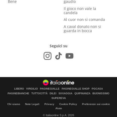
Bene
gaudio
Il gioco non vale la
candela
Al cuor non si comanda
A caval donato non si
guarda in bocca
Seguici su
LIBERO
VIRGILIO
PAGINEGIALLE
PAGINEGIALLE SHOP
PGCASA
PAGINEBIANCHE
TUTTOCITTÀ
DILEI
SIVIAGGIA
QUIFINANZA
BUONISSIMO
SUPEREVA
Chi siamo
Note Legali
Privacy
Cookie Policy
Preferenze sui cookie
Aiuto
© Italiaonline S.p.A. 2026