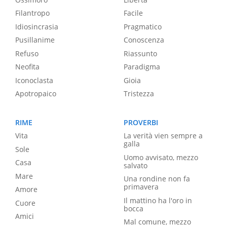
Filantropo
Facile
Idiosincrasia
Pragmatico
Pusillanime
Conoscenza
Refuso
Riassunto
Neofita
Paradigma
Iconoclasta
Gioia
Apotropaico
Tristezza
RIME
PROVERBI
Vita
La verità vien sempre a
galla
Sole
Uomo avvisato, mezzo
Casa
salvato
Mare
Una rondine non fa
primavera
Amore
Il mattino ha l'oro in
Cuore
bocca
Amici
Mal comune, mezzo