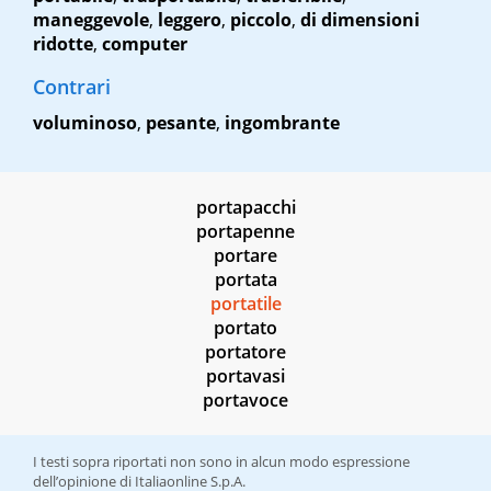
maneggevole
,
leggero
,
piccolo
,
di dimensioni
ridotte
,
computer
Contrari
voluminoso
,
pesante
,
ingombrante
portapacchi
portapenne
portare
portata
portatile
portato
portatore
portavasi
portavoce
I testi sopra riportati non sono in alcun modo espressione
dell’opinione di Italiaonline S.p.A.