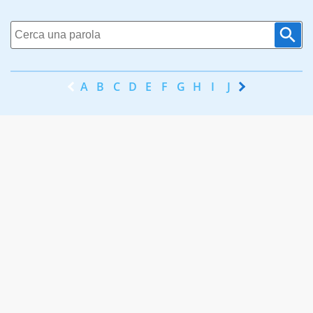
A
B
C
D
E
F
G
H
I
J
K
L
M
N