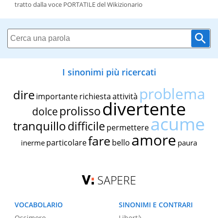
tratto dalla voce PORTATILE del Wikizionario
I sinonimi più ricercati
problema
dire
importante
richiesta
attività
divertente
prolisso
dolce
acume
tranquillo
difficile
permettere
amore
fare
particolare
bello
inerme
paura
SAPERE
VOCABOLARIO
SINONIMI E CONTRARI
Ossimoro
Libertà