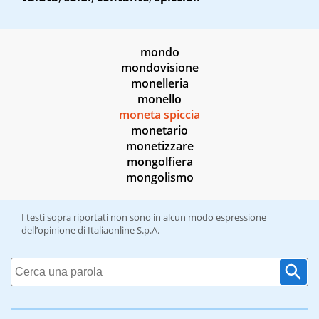
mondo
mondovisione
monelleria
monello
moneta spiccia
monetario
monetizzare
mongolfiera
mongolismo
I testi sopra riportati non sono in alcun modo espressione
dell’opinione di Italiaonline S.p.A.