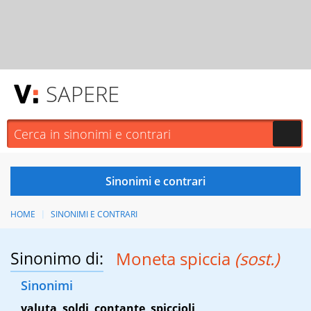
SAPERE
HOME
SINONIMI E CONTRARI
Sinonimo di:
Moneta spiccia
(sost.)
Sinonimi
valuta
,
soldi
,
contante
,
spiccioli