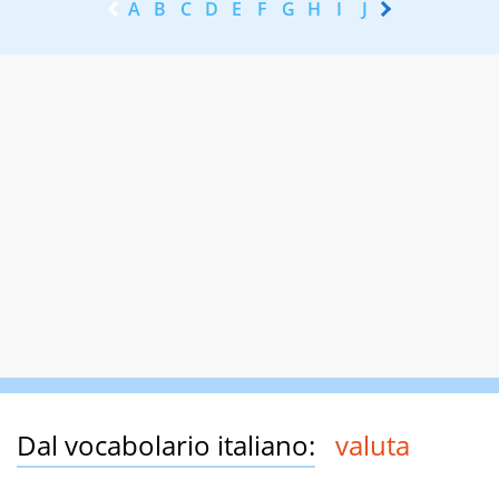
A
B
C
D
E
F
G
H
I
J
K
L
M
N
Dal vocabolario italiano:
valuta