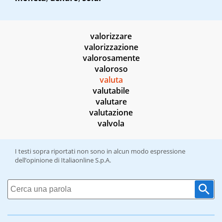
valorizzare
valorizzazione
valorosamente
valoroso
valuta
valutabile
valutare
valutazione
valvola
I testi sopra riportati non sono in alcun modo espressione
dell’opinione di Italiaonline S.p.A.