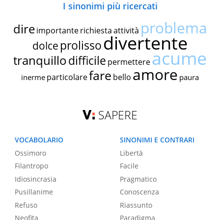
I sinonimi più ricercati
problema
dire
importante
richiesta
attività
divertente
prolisso
dolce
acume
tranquillo
difficile
permettere
amore
fare
particolare
bello
inerme
paura
SAPERE
VOCABOLARIO
SINONIMI E CONTRARI
Ossimoro
Libertà
Filantropo
Facile
Idiosincrasia
Pragmatico
Pusillanime
Conoscenza
Refuso
Riassunto
Neofita
Paradigma