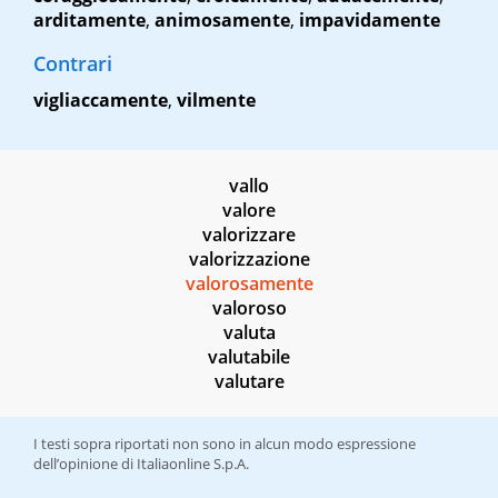
arditamente
,
animosamente
,
impavidamente
Contrari
vigliaccamente
,
vilmente
vallo
valore
valorizzare
valorizzazione
valorosamente
valoroso
valuta
valutabile
valutare
I testi sopra riportati non sono in alcun modo espressione
dell’opinione di Italiaonline S.p.A.