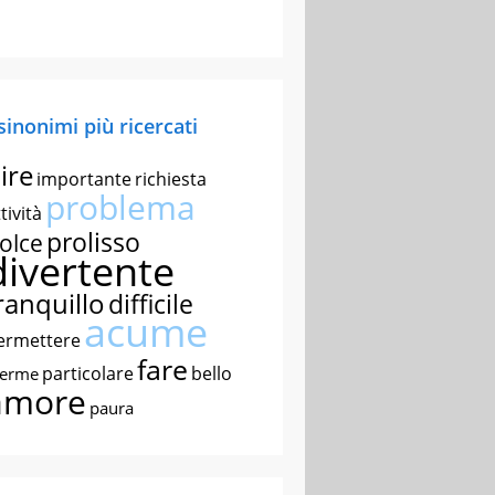
 sinonimi più ricercati
ire
importante
richiesta
problema
tività
prolisso
olce
divertente
ranquillo
difficile
acume
ermettere
fare
particolare
bello
nerme
amore
paura