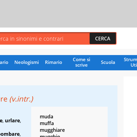
Come si
Strum
ario
Neologismi
Rimario
Scuola
scrive
Uti
ire
(v.intr.)
muda
e
,
urlare
,
muffa
mugghiare
bombare
,
mugghio