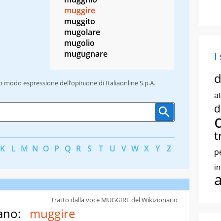
muggire
muggito
mugolare
mugolio
mugugnare
I
d
un modo espressione dell’opinione di Italiaonline S.p.A.
at
d
t
K
L
M
N
O
P
Q
R
S
T
U
V
W
X
Y
Z
p
i
tratto dalla voce MUGGIRE del Wikizionario
ano:
muggire