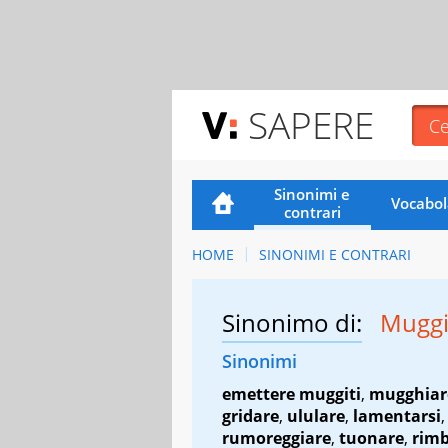
SAPERE
Sinonimi e
Vocabol
contrari
HOME
SINONIMI E CONTRARI
Sinonimo di:
Mugg
Sinonimi
emettere muggiti
,
mugghiar
gridare
,
ululare
,
lamentarsi
,
rumoreggiare
,
tuonare
,
rim