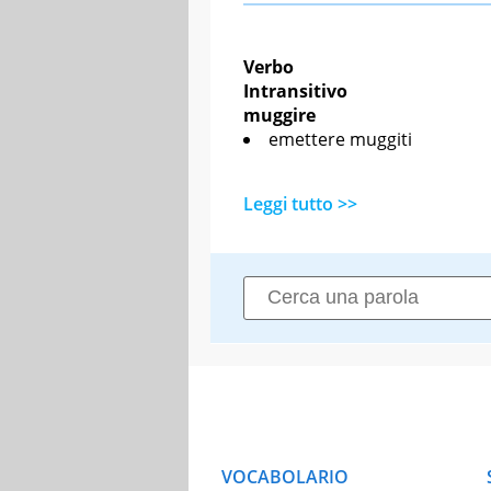
Verbo
Intransitivo
muggire
emettere muggiti
Leggi tutto >>
VOCABOLARIO