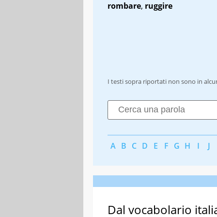
rombare
,
ruggire
I testi sopra riportati non sono in alc
A
B
C
D
E
F
G
H
I
J
Dal vocabolario itali