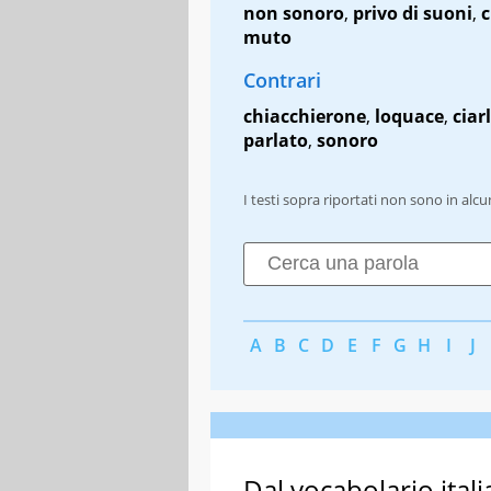
non sonoro
,
privo di suoni
,
muto
Contrari
chiacchierone
,
loquace
,
ciar
parlato
,
sonoro
I testi sopra riportati non sono in alc
A
B
C
D
E
F
G
H
I
J
Dal vocabolario itali