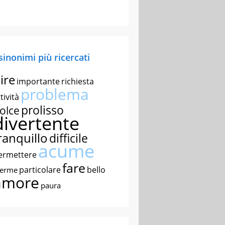
 sinonimi più ricercati
ire
importante
richiesta
problema
tività
prolisso
olce
divertente
ranquillo
difficile
acume
ermettere
fare
particolare
bello
nerme
amore
paura