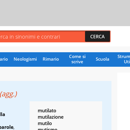
Come si
Strum
ario
Neologismi
Rimario
Scuola
scrive
Uti
(agg.)
mutilato
lla
mutilazione
mutilo
parole
,
mutismo