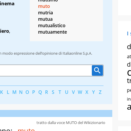
cinema
muto
mutria
mutua
mutualistico
liero
,
mutuamente
I
d
un modo espressione dell’opinione di Italiaonline S.p.A.
at
d
t
p
K
L
M
N
O
P
Q
R
S
T
U
V
W
X
Y
Z
i
tratto dalla voce MUTO del Wikizionario
ano:
muto