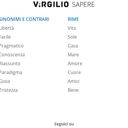
SAPERE
SINONIMI E CONTRARI
RIME
Libertà
Vita
Facile
Sole
Pragmatico
Casa
Conoscenza
Mare
Riassunto
Amore
Paradigma
Cuore
Gioia
Amici
Tristezza
Bene
Seguici su