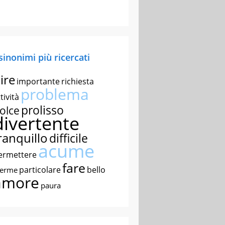
 sinonimi più ricercati
ire
importante
richiesta
problema
tività
prolisso
olce
divertente
ranquillo
difficile
acume
ermettere
fare
particolare
bello
nerme
amore
paura