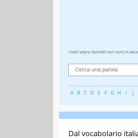
I testi sopra riportati non sono in alc
A
B
C
D
E
F
G
H
I
J
Dal vocabolario itali