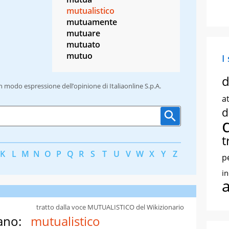
mutualistico
mutuamente
mutuare
mutuato
mutuo
I
d
un modo espressione dell’opinione di Italiaonline S.p.A.
at
d
t
K
L
M
N
O
P
Q
R
S
T
U
V
W
X
Y
Z
p
i
tratto dalla voce MUTUALISTICO del Wikizionario
ano:
mutualistico