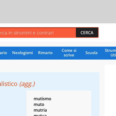
Come si
Strum
ario
Neologismi
Rimario
Scuola
scrive
Uti
listico
(agg.)
mutismo
muto
mutria
mutua