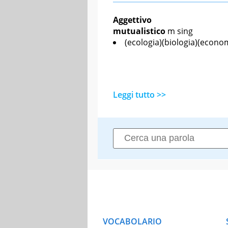
Aggettivo
mutualistico
m sing
(ecologia)(biologia)(econ
Leggi tutto >>
VOCABOLARIO