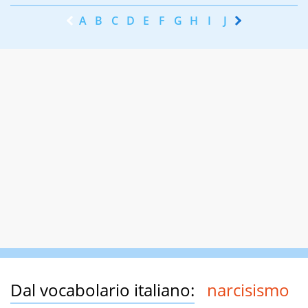
A
B
C
D
E
F
G
H
I
J
K
L
M
N
Dal vocabolario italiano:
narcisismo