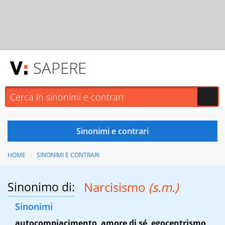
SAPERE
HOME
SINONIMI E CONTRARI
Sinonimo di:
Narcisismo
(s.m.)
Sinonimi
autocompiacimento
,
amore di sé
,
egocentrismo
,