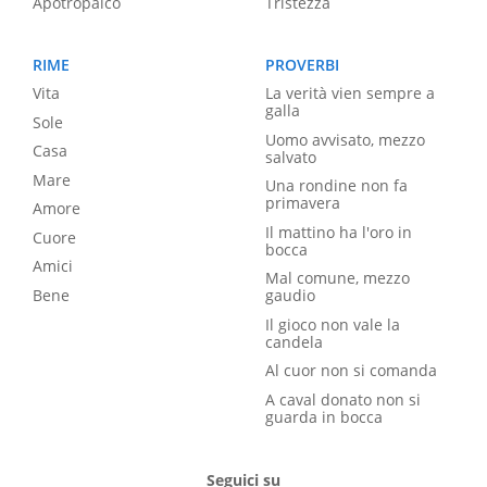
Apotropaico
Tristezza
RIME
PROVERBI
Vita
La verità vien sempre a
galla
Sole
Uomo avvisato, mezzo
Casa
salvato
Mare
Una rondine non fa
primavera
Amore
Il mattino ha l'oro in
Cuore
bocca
Amici
Mal comune, mezzo
Bene
gaudio
Il gioco non vale la
candela
Al cuor non si comanda
A caval donato non si
guarda in bocca
Seguici su