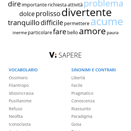
problema
dire
importante
richiesta
attività
divertente
prolisso
dolce
acume
tranquillo
difficile
permettere
amore
fare
particolare
bello
inerme
paura
SAPERE
VOCABOLARIO
SINONIMI E CONTRARI
Ossimoro
Libertà
Filantropo
Facile
Idiosincrasia
Pragmatico
Pusillanime
Conoscenza
Refuso
Riassunto
Neofita
Paradigma
Iconoclasta
Gioia