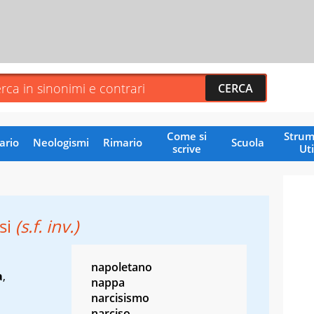
Come si
Strum
ario
Neologismi
Rimario
Scuola
scrive
Uti
si
(s.f. inv.)
napoletano
a
,
nappa
narcisismo
narciso