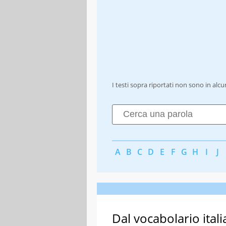
I testi sopra riportati non sono in alc
A
B
C
D
E
F
G
H
I
J
Dal vocabolario itali