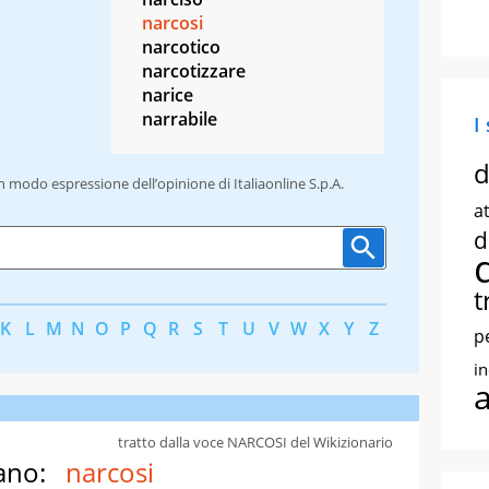
narcosi
narcotico
narcotizzare
narice
narrabile
I
d
un modo espressione dell’opinione di Italiaonline S.p.A.
at
d
t
K
L
M
N
O
P
Q
R
S
T
U
V
W
X
Y
Z
p
i
tratto dalla voce NARCOSI del Wikizionario
ano:
narcosi