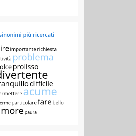
 sinonimi più ricercati
ire
importante
richiesta
problema
tività
prolisso
olce
divertente
ranquillo
difficile
acume
ermettere
fare
particolare
bello
nerme
amore
paura