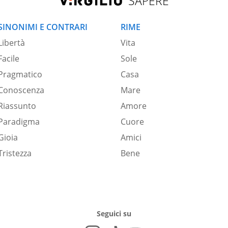
SAPERE
SINONIMI E CONTRARI
RIME
Libertà
Vita
Facile
Sole
Pragmatico
Casa
Conoscenza
Mare
Riassunto
Amore
Paradigma
Cuore
Gioia
Amici
Tristezza
Bene
Seguici su