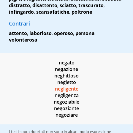
distratto
,
disattento
,
sciatto
,
trascurato
,
infingardo
,
scansafatiche
,
poltrone
Contrari
attento
,
laborioso
,
operoso
,
persona
volonterosa
negato
negazione
neghittoso
negletto
negligente
negligenza
negoziabile
negoziante
negoziare
I testi sopra riportati non sono in alcun modo espressione