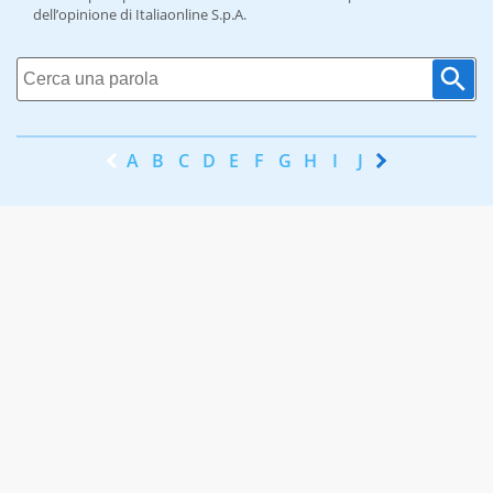
dell’opinione di Italiaonline S.p.A.
A
B
C
D
E
F
G
H
I
J
K
L
M
N