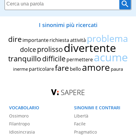
I sinonimi più ricercati
problema
dire
importante
richiesta
attività
divertente
prolisso
dolce
acume
tranquillo
difficile
permettere
amore
fare
particolare
bello
inerme
paura
SAPERE
VOCABOLARIO
SINONIMI E CONTRARI
Ossimoro
Libertà
Filantropo
Facile
Idiosincrasia
Pragmatico