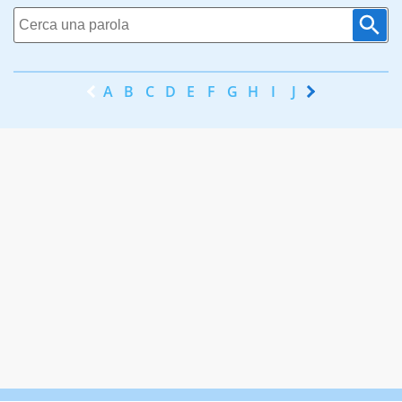
A
B
C
D
E
F
G
H
I
J
K
L
M
N