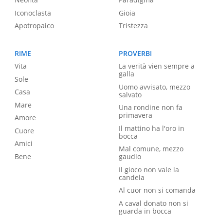
Iconoclasta
Gioia
Apotropaico
Tristezza
RIME
PROVERBI
Vita
La verità vien sempre a
galla
Sole
Uomo avvisato, mezzo
Casa
salvato
Mare
Una rondine non fa
primavera
Amore
Il mattino ha l'oro in
Cuore
bocca
Amici
Mal comune, mezzo
Bene
gaudio
Il gioco non vale la
candela
Al cuor non si comanda
A caval donato non si
guarda in bocca