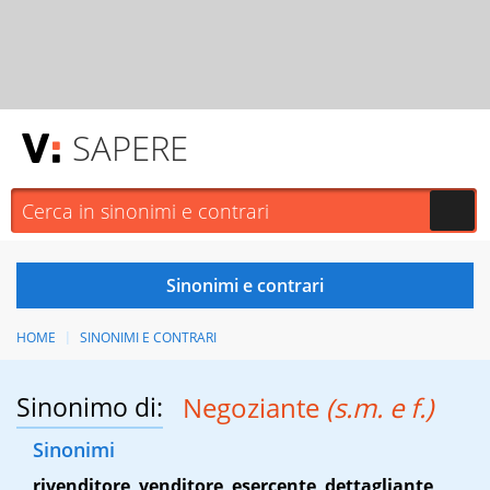
SAPERE
HOME
SINONIMI E CONTRARI
Sinonimo di:
Negoziante
(s.m. e f.)
Sinonimi
rivenditore
,
venditore
,
esercente
,
dettagliante
,