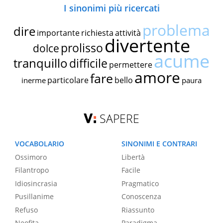
I sinonimi più ricercati
problema
dire
importante
richiesta
attività
divertente
prolisso
dolce
acume
tranquillo
difficile
permettere
amore
fare
particolare
bello
inerme
paura
SAPERE
VOCABOLARIO
SINONIMI E CONTRARI
Ossimoro
Libertà
Filantropo
Facile
Idiosincrasia
Pragmatico
Pusillanime
Conoscenza
Refuso
Riassunto
Neofita
Paradigma