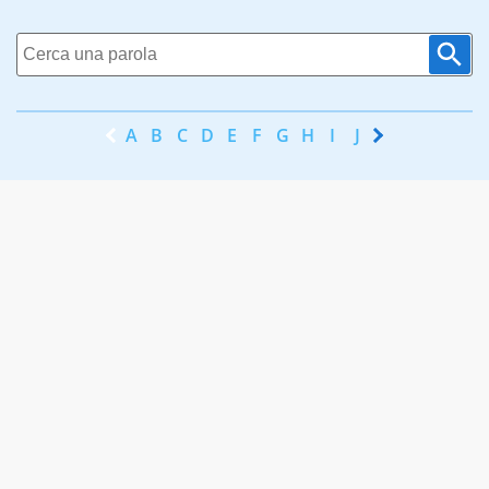
A
B
C
D
E
F
G
H
I
J
K
L
M
N