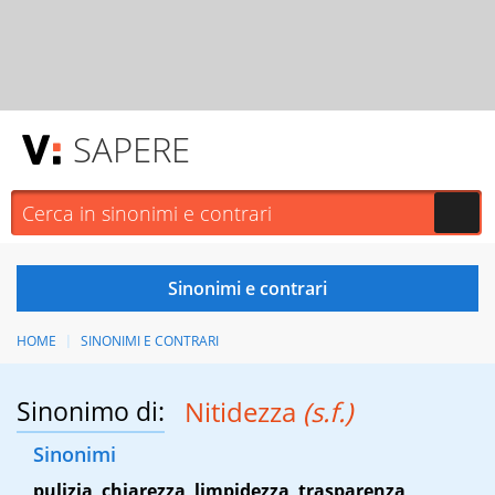
SAPERE
HOME
SINONIMI E CONTRARI
Sinonimo di:
Nitidezza
(s.f.)
Sinonimi
pulizia
,
chiarezza
,
limpidezza
,
trasparenza
,