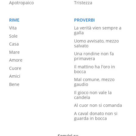
Apotropaico
Tristezza
RIME
PROVERBI
Vita
La verità vien sempre a
galla
Sole
Uomo avvisato, mezzo
Casa
salvato
Mare
Una rondine non fa
primavera
Amore
Il mattino ha l'oro in
Cuore
bocca
Amici
Mal comune, mezzo
Bene
gaudio
Il gioco non vale la
candela
Al cuor non si comanda
A caval donato non si
guarda in bocca
Seguici su