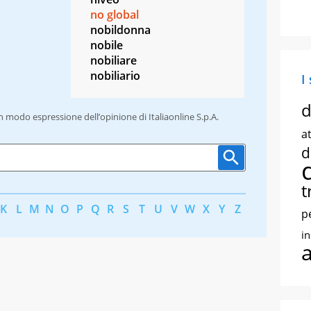
no global
nobildonna
nobile
nobiliare
nobiliario
I
d
un modo espressione dell’opinione di Italiaonline S.p.A.
at
d
t
K
L
M
N
O
P
Q
R
S
T
U
V
W
X
Y
Z
p
i