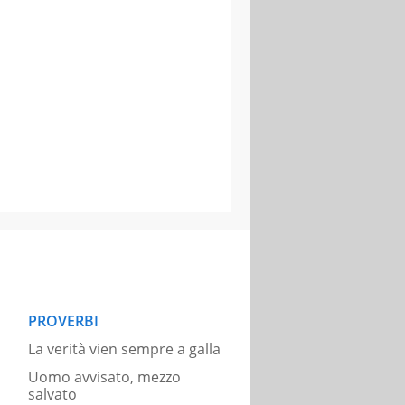
PROVERBI
La verità vien sempre a galla
Uomo avvisato, mezzo
salvato