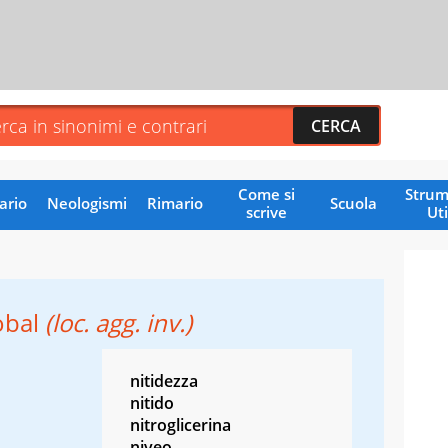
Come si
Strum
ario
Neologismi
Rimario
Scuola
scrive
Uti
obal
(loc. agg. inv.)
nitidezza
nitido
nitroglicerina
niveo