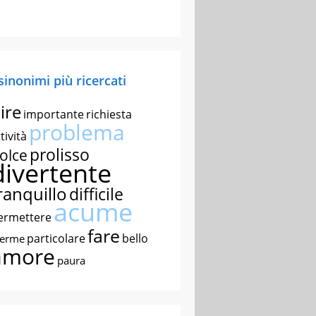
 sinonimi più ricercati
ire
importante
richiesta
problema
tività
prolisso
olce
divertente
ranquillo
difficile
acume
ermettere
fare
particolare
bello
nerme
amore
paura