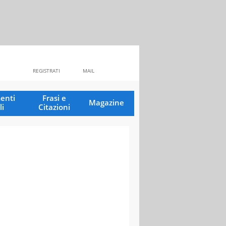
REGISTRATI
MAIL
enti
Frasi e
Magazine
li
Citazioni