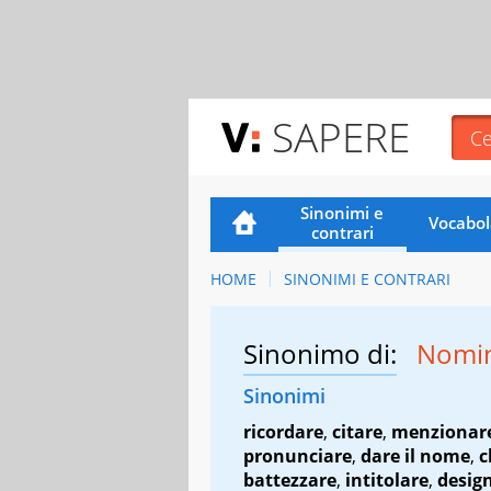
SAPERE
Sinonimi e
Vocabol
contrari
HOME
SINONIMI E CONTRARI
Sinonimo di:
Nomi
Sinonimi
ricordare
,
citare
,
menzionar
pronunciare
,
dare il nome
,
c
battezzare
,
intitolare
,
desig