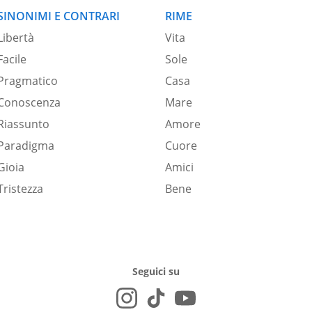
SINONIMI E CONTRARI
RIME
Libertà
Vita
Facile
Sole
Pragmatico
Casa
Conoscenza
Mare
Riassunto
Amore
Paradigma
Cuore
Gioia
Amici
Tristezza
Bene
Seguici su