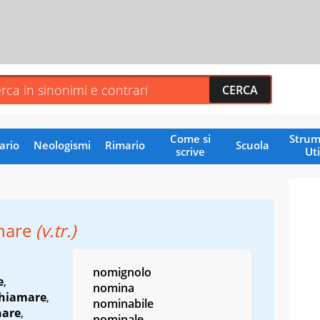
Come si
Strum
ario
Neologismi
Rimario
Scuola
scrive
Uti
nare
(v.tr.)
nomignolo
e
,
nomina
hiamare
,
nominabile
nare
,
nominale