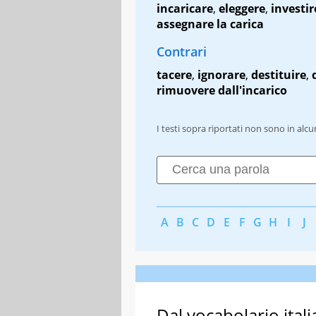
incaricare
,
eleggere
,
investir
assegnare la carica
Contrari
tacere
,
ignorare
,
destituire
,
rimuovere dall'incarico
I testi sopra riportati non sono in alc
A
B
C
D
E
F
G
H
I
J
Dal vocabolario itali