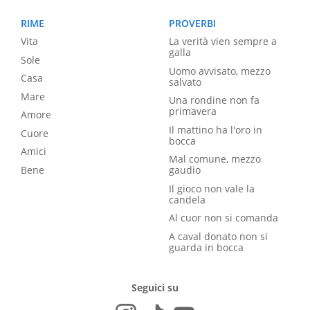
RIME
PROVERBI
Vita
La verità vien sempre a
galla
Sole
Uomo avvisato, mezzo
Casa
salvato
Mare
Una rondine non fa
primavera
Amore
Il mattino ha l'oro in
Cuore
bocca
Amici
Mal comune, mezzo
Bene
gaudio
Il gioco non vale la
candela
Al cuor non si comanda
A caval donato non si
guarda in bocca
Seguici su