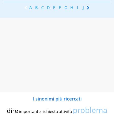
A
B
C
D
E
F
G
H
I
J
K
L
M
N
I sinonimi più ricercati
problema
dire
importante
richiesta
attività