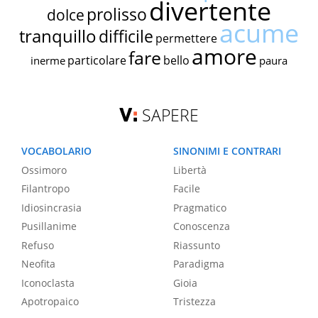
divertente
prolisso
dolce
acume
tranquillo
difficile
permettere
amore
fare
particolare
bello
inerme
paura
SAPERE
VOCABOLARIO
SINONIMI E CONTRARI
Ossimoro
Libertà
Filantropo
Facile
Idiosincrasia
Pragmatico
Pusillanime
Conoscenza
Refuso
Riassunto
Neofita
Paradigma
Iconoclasta
Gioia
Apotropaico
Tristezza