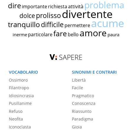
problema
dire
importante
richiesta
attività
divertente
prolisso
dolce
acume
tranquillo
difficile
permettere
amore
fare
particolare
bello
inerme
paura
SAPERE
VOCABOLARIO
SINONIMI E CONTRARI
Ossimoro
Libertà
Filantropo
Facile
Idiosincrasia
Pragmatico
Pusillanime
Conoscenza
Refuso
Riassunto
Neofita
Paradigma
Iconoclasta
Gioia