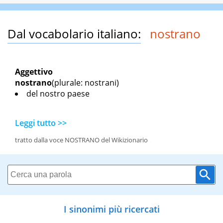
Dal vocabolario italiano:
nostrano
Aggettivo
nostrano
(plurale: nostrani)
del nostro paese
Leggi tutto >>
tratto dalla voce NOSTRANO del Wikizionario
I sinonimi più ricercati