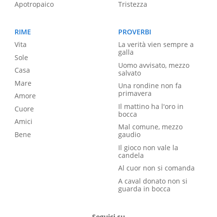
Apotropaico
Tristezza
RIME
PROVERBI
Vita
La verità vien sempre a
galla
Sole
Uomo avvisato, mezzo
Casa
salvato
Mare
Una rondine non fa
primavera
Amore
Il mattino ha l'oro in
Cuore
bocca
Amici
Mal comune, mezzo
Bene
gaudio
Il gioco non vale la
candela
Al cuor non si comanda
A caval donato non si
guarda in bocca
Seguici su